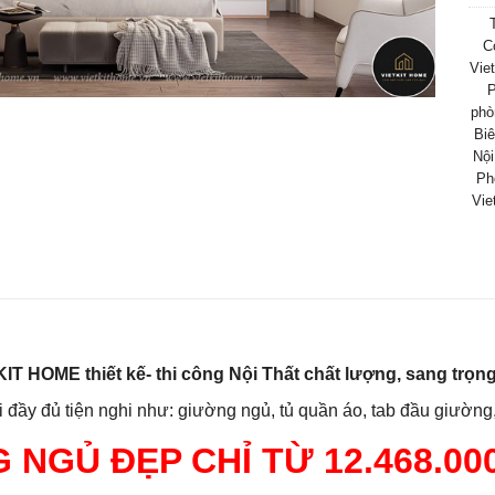
C
Vie
P
phò
Biê
Nội
Ph
Vie
HOME thiết kế- thi công Nội Thất chất lượng, sang trọn
 đầy đủ tiện nghi như: giường ngủ, tủ quần áo, tab đầu giườn
NGỦ ĐẸP CHỈ TỪ 12.468.00