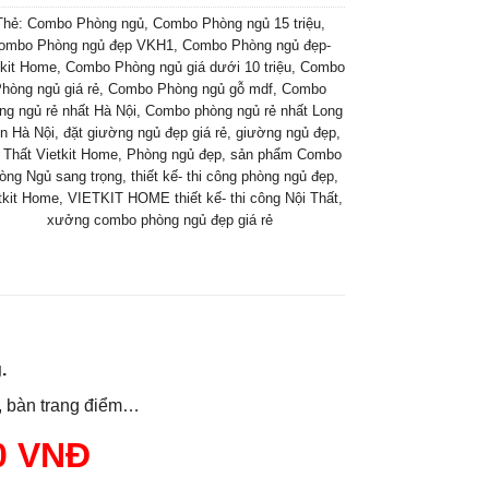
Thẻ:
Combo Phòng ngủ
,
Combo Phòng ngủ 15 triệu
,
ombo Phòng ngủ đẹp VKH1
,
Combo Phòng ngủ đẹp-
tkit Home
,
Combo Phòng ngủ giá dưới 10 triệu
,
Combo
hòng ngủ giá rẻ
,
Combo Phòng ngủ gỗ mdf
,
Combo
ng ngủ rẻ nhất Hà Nội
,
Combo phòng ngủ rẻ nhất Long
n Hà Nội
,
đặt giường ngủ đẹp giá rẻ
,
giường ngủ đẹp
,
 Thất Vietkit Home
,
Phòng ngủ đẹp
,
sản phẩm Combo
òng Ngủ sang trọng
,
thiết kế- thi công phòng ngủ đẹp
,
tkit Home
,
VIETKIT HOME thiết kế- thi công Nội Thất
,
xưởng combo phòng ngủ đẹp giá rẻ
g.
g, bàn trang điểm…
0 VNĐ