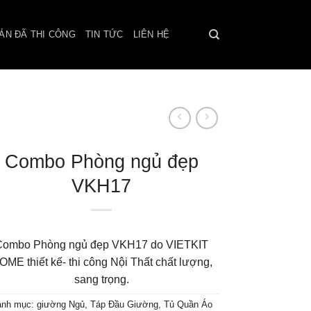
ÁN ĐÃ THI CÔNG
TIN TỨC
LIÊN HỆ
Combo Phòng ngủ đẹp
VKH17
Combo Phòng ngủ đẹp VKH17 do VIETKIT
OME thiết kế- thi công Nội Thất chất lượng,
sang trọng.
anh mục:
giường Ngủ
,
Táp Đầu Giường
,
Tủ Quần Áo