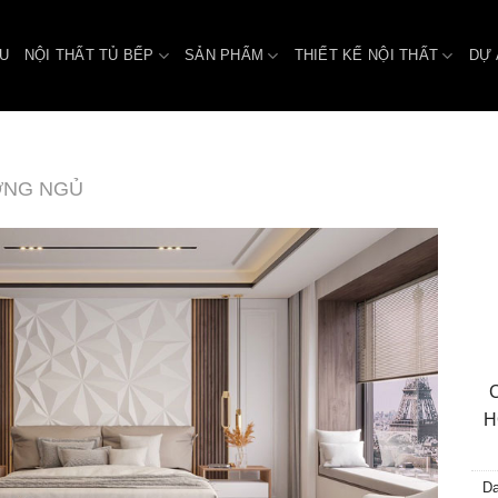
ỆU
NỘI THẤT TỦ BẾP
SẢN PHẨM
THIẾT KẾ NỘI THẤT
DỰ 
ỜNG NGỦ
H
D