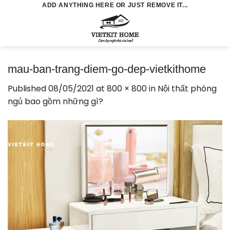
Skip
ADD ANYTHING HERE OR JUST REMOVE IT...
to
0
content
mau-ban-trang-diem-go-dep-vietkithome
Published
08/05/2021
at
800 × 800
in
Nội thất phòng
ngủ bao gồm những gì?