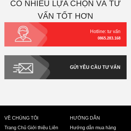
CÓ NHIỀU LỰA CHỌN VÀ TƯ
VẤN TỐT HƠN
Hotline: tư vấn
0865.283.168
GỬI YÊU CẦU TƯ VẤN
VỀ CHÚNG TÔI
HƯỚNG DẪN
Trang Chủ
Giới thiệu
Liên
Hướng dẫn mua hàng