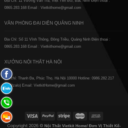
Địa Chỉ: 11 Vương Văn Trà, Việt Yên BG, Bắc Ninh
Điện thoại :
0865.283.168
Email : Vietkithome@gmail.com
VĂN PHÒNG ĐẠI DIỆN
QUẢNG NINH
Địa Chỉ: Số 11 Vĩnh Thông, Đông Triều, Quảng Ninh
Điện thoại :
0865.283.168
Email : Vietkithome@gmail.com
XƯỞNG NỘI THẤT
HÀ NỘI
Fanpage
️Địa chỉ: Thanh Đa, Phúc Thọ, Hà Nội 10000
Hotline: 0986.282.217
Facebook
(Call/zalo)
Email: VietkitHome@gmail.com
Zalo:
0865.283.168
Hotline:
0865.283.168
Hotline:
Copyright 2026 ©
Nội Thất Vietkit Home/ Đơn Vị Thiết Kế-
0865.283.168