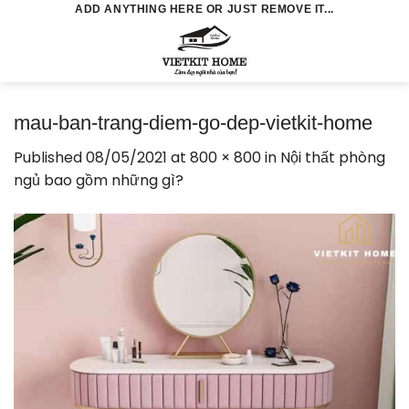
Skip
ADD ANYTHING HERE OR JUST REMOVE IT...
to
0
content
mau-ban-trang-diem-go-dep-vietkit-home
Published
08/05/2021
at
800 × 800
in
Nội thất phòng
ngủ bao gồm những gì?