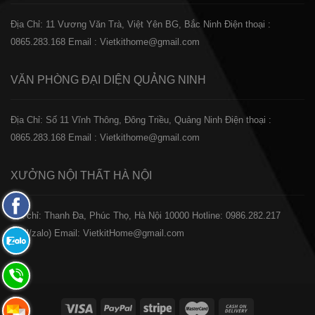
Địa Chỉ: 11 Vương Văn Trà, Việt Yên BG, Bắc Ninh
Điện thoại :
0865.283.168
Email : Vietkithome@gmail.com
VĂN PHÒNG ĐẠI DIỆN
QUẢNG NINH
Địa Chỉ: Số 11 Vĩnh Thông, Đông Triều, Quảng Ninh
Điện thoại :
0865.283.168
Email : Vietkithome@gmail.com
XƯỞNG NỘI THẤT
HÀ NỘI
Fanpage
️Địa chỉ: Thanh Đa, Phúc Thọ, Hà Nội 10000
Hotline: 0986.282.217
Facebook
(Call/zalo)
Email: VietkitHome@gmail.com
Zalo:
0865.283.168
Hotline:
0865.283.168
Hotline: