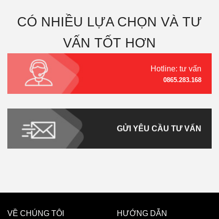
CÓ NHIỀU LỰA CHỌN VÀ TƯ
VẤN TỐT HƠN
Hotline: tư vấn
0865.283.168
GỬI YÊU CẦU TƯ VẤN
VỀ CHÚNG TÔI
HƯỚNG DẪN