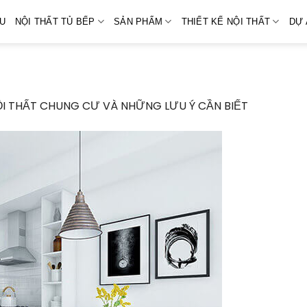
ỆU
NỘI THẤT TỦ BẾP
SẢN PHẨM
THIẾT KẾ NỘI THẤT
DỰ 
I THẤT CHUNG CƯ VÀ NHỮNG LƯU Ý CẦN BIẾT