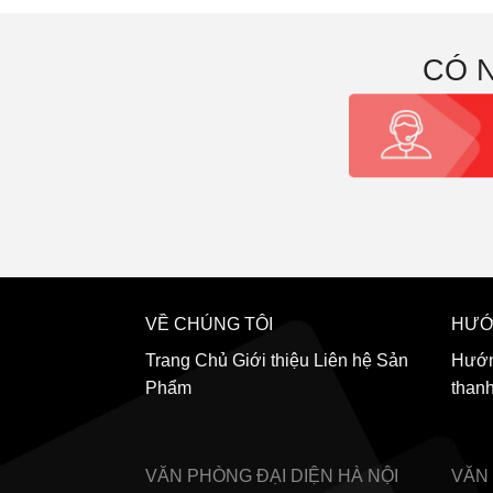
CÓ 
VỀ CHÚNG TÔI
HƯỚ
Trang Chủ
Giới thiệu
Liên hệ
Sản
Hướn
Phẩm
than
VĂN PHÒNG ĐẠI DIỆN
HÀ NỘI
VĂN