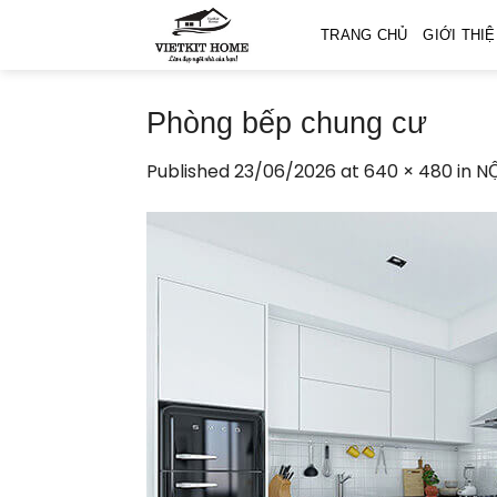
Skip
TRANG CHỦ
GIỚI THI
to
content
Phòng bếp chung cư
Published
23/06/2026
at
640 × 480
in
NỘ