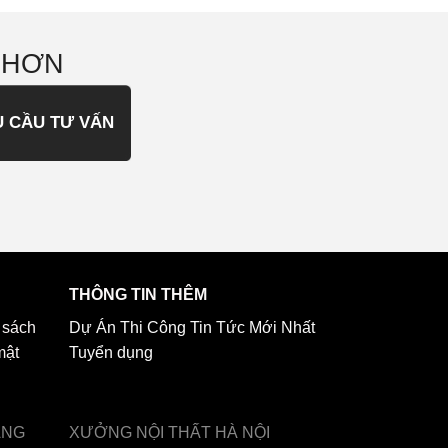
 HƠN
U CẦU TƯ VẤN
THÔNG TIN THÊM
 sách
Dự Án Thi Công
Tin Tức Mới Nhất
mật
Tuyển dụng
ẢNG
XƯỞNG NỘI THẤT
HÀ NỘI