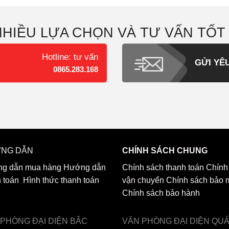
NHIỀU LỰA CHỌN VÀ TƯ VẤN TỐT
Hotline: tư vấn
GỬI YÊ
0865.283.168
NG DẪN
CHÍNH SÁCH CHUNG
g dẫn mua hàng
Hướng dẫn
Chính sách thanh toán
Chính
h toán
Hình thức thanh toán
vận chuyển
Chính sách bảo 
Chính sách bảo hành
 PHÒNG ĐẠI DIỆN
BẮC
VĂN PHÒNG ĐẠI DIỆN
QU