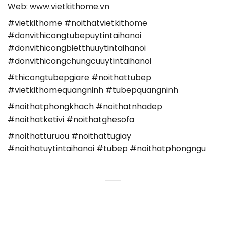
Web: www.vietkithome.vn
#vietkithome #noithatvietkithome
#donvithicongtubepuytintaihanoi
#donvithicongbietthuuytintaihanoi
#donvithicongchungcuuytintaihanoi
#thicongtubepgiare #noithattubep
#vietkithomequangninh #tubepquangninh
#noithatphongkhach #noithatnhadep
#noithatketivi #noithatghesofa
#noithatturuou #noithattugiay
#noithatuytintaihanoi #tubep #noithatphongngu