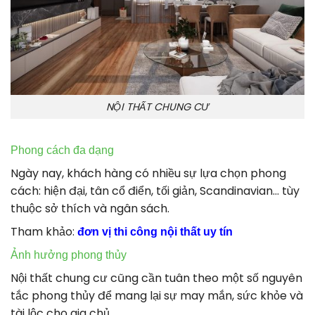
NỘI THẤT CHUNG CƯ
Phong cách đa dạng
Ngày nay, khách hàng có nhiều sự lựa chọn phong
cách: hiện đại, tân cổ điển, tối giản, Scandinavian… tùy
thuộc sở thích và ngân sách.
Tham khảo:
đơn vị thi công nội thất uy tín
Ảnh hưởng phong thủy
Nội thất chung cư cũng cần tuân theo một số nguyên
tắc phong thủy để mang lại sự may mắn, sức khỏe và
tài lộc cho gia chủ.