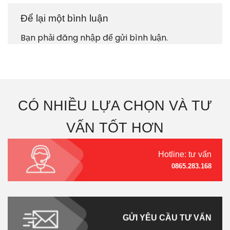
Để lại một bình luận
Bạn phải
đăng nhập
để gửi bình luận.
CÓ NHIỀU LỰA CHỌN VÀ TƯ
VẤN TỐT HƠN
Hotline: tư vấn
0865.283.168
GỬI YÊU CẦU TƯ VẤN