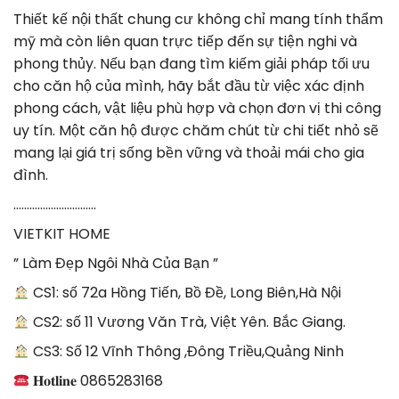
Thiết kế nội thất chung cư không chỉ mang tính thẩm
mỹ mà còn liên quan trực tiếp đến sự tiện nghi và
phong thủy. Nếu bạn đang tìm kiếm giải pháp tối ưu
cho căn hộ của mình, hãy bắt đầu từ việc xác định
phong cách, vật liệu phù hợp và chọn đơn vị thi công
uy tín. Một căn hộ được chăm chút từ chi tiết nhỏ sẽ
mang lại giá trị sống bền vững và thoải mái cho gia
đình.
………………………….
VIETKIT HOME
” Làm Đẹp Ngôi Nhà Của Bạn ”
CS1: số 72a Hồng Tiến, Bồ Đề, Long Biên,Hà Nội
CS2: số 11 Vương Văn Trà, Việt Yên. Bắc Giang.
CS3: Số 12 Vĩnh Thông ,Đông Triều,Quảng Ninh
𝐇𝐨𝐭𝐥𝐢𝐧𝐞 0865283168