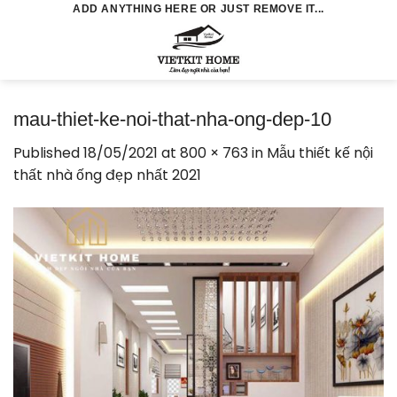
Skip
ADD ANYTHING HERE OR JUST REMOVE IT...
to
0
content
mau-thiet-ke-noi-that-nha-ong-dep-10
Published
18/05/2021
at
800 × 763
in
Mẫu thiết kế nội
thất nhà ống đẹp nhất 2021