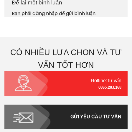
Để lại một bình luận
Bạn phải
đăng nhập
để gửi bình luận.
CÓ NHIỀU LỰA CHỌN VÀ TƯ
VẤN TỐT HƠN
Hotline: tư vấn
0865.283.168
GỬI YÊU CẦU TƯ VẤN