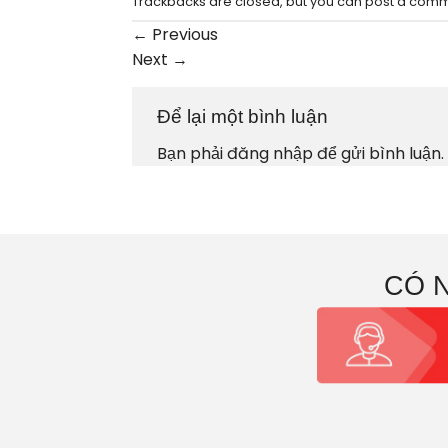
Trackbacks are closed, but you can
post a com
←
Previous
Next
→
Để lại một bình luận
Bạn phải
đăng nhập
để gửi bình luận.
CÓ 