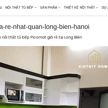
ỆU
NỘI THẤT TỦ BẾP
SẢN PHẨM
THIẾT KẾ NỘI THẤT
DỰ 
ia-re-nhat-quan-long-bien-hanoi
 nội thất tủ bếp Picomat giá rẻ tại Long Biên