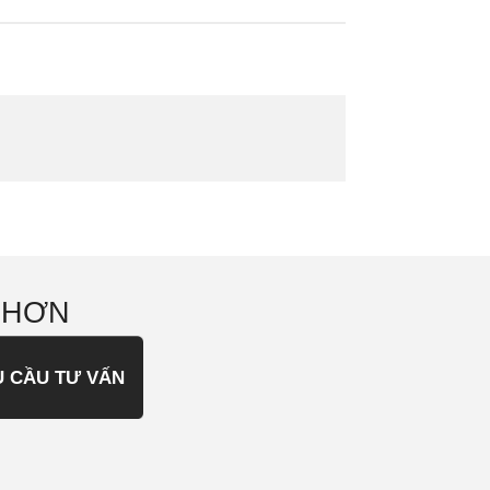
 HƠN
U CẦU TƯ VẤN