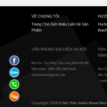
VỀ CHÚNG TÔI
HƯỚ
Trang Chủ
Giới thiệu
Liên hệ
Sản
Hướn
Phẩm
than
VĂN PHÒNG ĐẠI DIỆN
HÀ NỘI
VĂN
NIN
Fanpage
Địa Chỉ: 72a Hồng Tiến Long Biên Hà Nội
Facebook
Điện thoại : 0865.283.168
Email :
Địa Ch
Zalo:
Vietkithome@gmail.com
Bắc N
0865.283.168
: Vie
Hotline:
0865.283.168
Hotline:
Copyright 2026 ©
Nội Thất Vietkit Home/ Đơn
0865.283.168