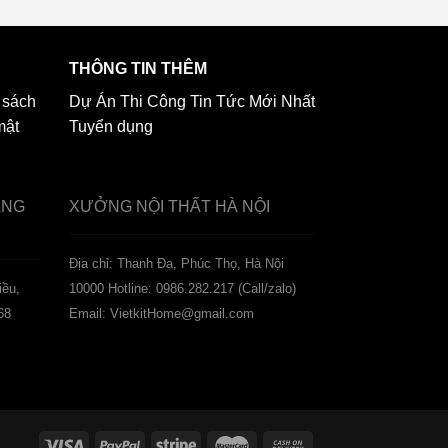
THÔNG TIN THÊM
 sách
Dự Án Thi Công
Tin Tức Mới Nhất
mật
Tuyển dụng
ẢNG
XƯỞNG NỘI THẤT
HÀ NỘI
️Địa chỉ: Thanh Đa, Phúc Thọ, Hà Nội
iều,
10000
Hotline: 0986.282.217 (Call/zalo)
68
Email: VietkitHome@gmail.com