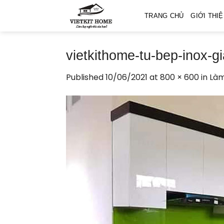
Skip
TRANG CHỦ
GIỚI THI
to
content
vietkithome-tu-bep-inox-g
Published
10/06/2021
at
800 × 600
in
Làm