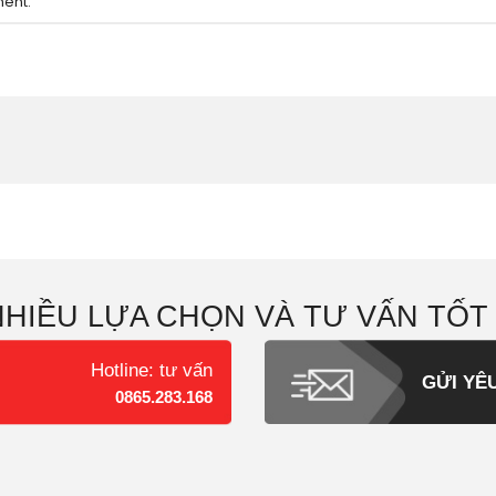
ment
.
NHIỀU LỰA CHỌN VÀ TƯ VẤN TỐT
Hotline: tư vấn
GỬI YÊ
0865.283.168