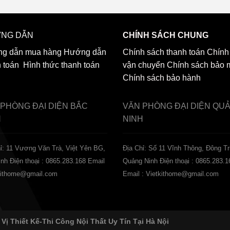
NG DẪN
CHÍNH SÁCH CHUNG
g dẫn mua hàng
Hướng dẫn
Chính sách thanh toán
Chính
h toán
Hình thức thanh toán
vận chuyển
Chính sách bảo 
Chính sách bảo hành
 PHÒNG ĐẠI DIỆN
BẮC
VĂN PHÒNG ĐẠI DIỆN
QU
H
NINH
ỉ: 11 Vương Văn Trà, Việt Yên BG,
Địa Chỉ: Số 11 Vĩnh Thông, Đông Tr
inh
Điện thoại : 0865.283.168
Email
Quảng Ninh
Điện thoại : 0865.283.1
tkithome@gmail.com
Email : Vietkithome@gmail.com
 Vị Thiết Kế-Thi Công Nội Thất Uy Tín Tại Hà Nội