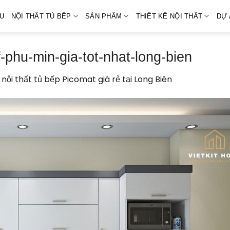
ỆU
NỘI THẤT TỦ BẾP
SẢN PHẨM
THIẾT KẾ NỘI THẤT
DỰ 
-phu-min-gia-tot-nhat-long-bien
nội thất tủ bếp Picomat giá rẻ tại Long Biên