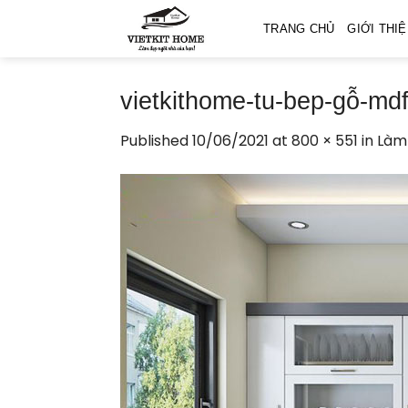
Skip
TRANG CHỦ
GIỚI THI
to
content
vietkithome-tu-bep-gỗ-mdf
Published
10/06/2021
at
800 × 551
in
Làm 