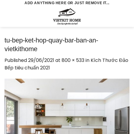
Skip
ADD ANYTHING HERE OR JUST REMOVE IT...
to
0
content
tu-bep-ket-hop-quay-bar-ban-an-
vietkithome
Published
29/06/2021
at
800 × 533
in
Kích Thước Đảo
Bếp tiêu chuẩn 2021