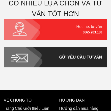
CÓ NHIỀU LỰA CHỌN VÀ TƯ
VẤN TỐT HƠN
Hotline: tư vấn
0865.283.168
GỬI YÊU CẦU TƯ VẤN
VỀ CHÚNG TÔI
HƯỚNG DẪN
Trang Chủ
Giới thiệu
Liên
Hướng dẫn mua hàng