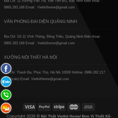
Địa Chỉ: 11 Vương Văn Trà, Việt Yên BG, Bắc Ninh
Điện thoại :
0865.283.168
Email : Vietkithome@gmail.com
VĂN PHÒNG ĐẠI DIỆN
QUẢNG NINH
Địa Chỉ: Số 11 Vĩnh Thông, Đông Triều, Quảng Ninh
Điện thoại :
0865.283.168
Email : Vietkithome@gmail.com
XƯỞNG NỘI THẤT
HÀ NỘI
Fanpage
️Địa chỉ: Thanh Đa, Phúc Thọ, Hà Nội 10000
Hotline: 0986.282.217
Facebook
(Call/zalo)
Email: VietkitHome@gmail.com
Zalo:
0865.283.168
Hotline:
0865.283.168
Hotline:
Copyright 2026 ©
Nội Thất Vietkit Home/ Đơn Vị Thiết Kế-
0865.283.168