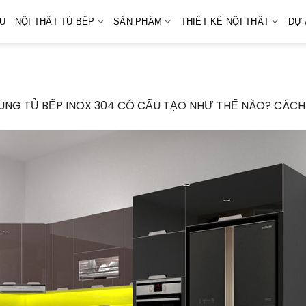
ỆU
NỘI THẤT TỦ BẾP
SẢN PHẨM
THIẾT KẾ NỘI THẤT
DỰ 
UNG TỦ BẾP INOX 304 CÓ CẤU TẠO NHƯ THẾ NÀO? CÁC