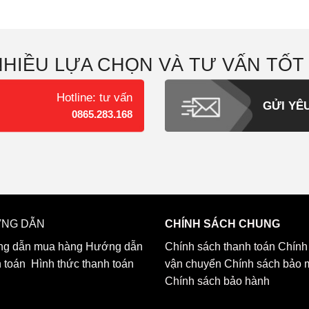
NHIỀU LỰA CHỌN VÀ TƯ VẤN TỐT
Hotline: tư vấn
GỬI YÊ
0865.283.168
NG DẪN
CHÍNH SÁCH CHUNG
g dẫn mua hàng
Hướng dẫn
Chính sách thanh toán
Chính
h toán
Hình thức thanh toán
vận chuyển
Chính sách bảo 
Chính sách bảo hành