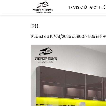
Skip
TRANG CHỦ
GIỚI THI
to
content
20
Published
15/08/2025
at
800 × 535
in
KH