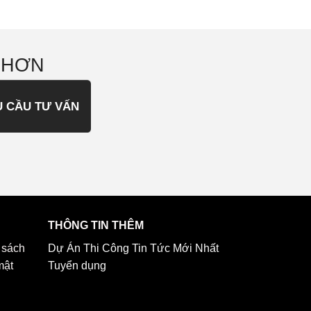
 HƠN
U CẦU TƯ VẤN
THÔNG TIN THÊM
 sách
Dự Án Thi Công
Tin Tức Mới Nhất
mật
Tuyển dụng