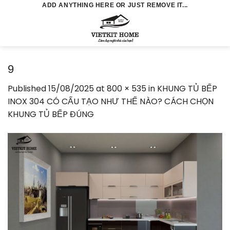
Skip
ADD ANYTHING HERE OR JUST REMOVE IT...
to
0
content
9
Published
15/08/2025
at
800 × 535
in
KHUNG TỦ BẾP
INOX 304 CÓ CẤU TẠO NHƯ THẾ NÀO? CÁCH CHỌN
KHUNG TỦ BẾP ĐÚNG