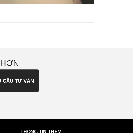
 HƠN
U CẦU TƯ VẤN
THÔNG TIN THÊM