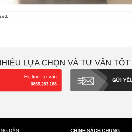
sed.
NHIỀU LỰA CHỌN VÀ TƯ VẤN TỐT
Hotline: tư vấn
GỬI YÊ
0865.283.168
NG DẪN
CHÍNH SÁCH CHUNG