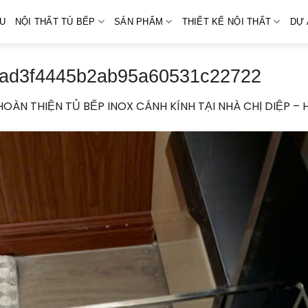
ỆU
NỘI THẤT TỦ BẾP
SẢN PHẨM
THIẾT KẾ NỘI THẤT
DỰ 
ad3f4445b2ab95a60531c22722
HOÀN THIỆN TỦ BẾP INOX CÁNH KÍNH TẠI NHÀ CHỊ DIỆP –