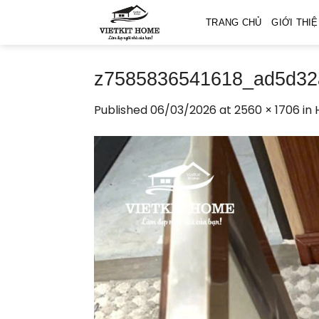
Skip
TRANG CHỦ
GIỚI THI
to
content
z7585836541618_ad5d32
Published
06/03/2026
at
2560 × 1706
in