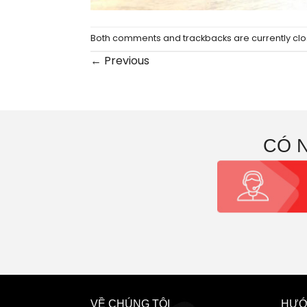
Both comments and trackbacks are currently clo
←
Previous
CÓ 
VỀ CHÚNG TÔI
HƯỚ