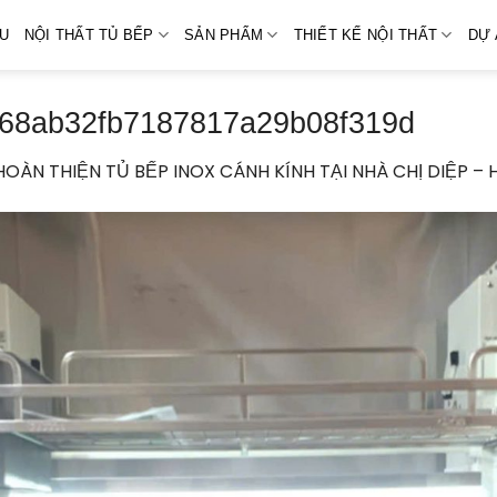
ỆU
NỘI THẤT TỦ BẾP
SẢN PHẨM
THIẾT KẾ NỘI THẤT
DỰ 
68ab32fb7187817a29b08f319d
HOÀN THIỆN TỦ BẾP INOX CÁNH KÍNH TẠI NHÀ CHỊ DIỆP –