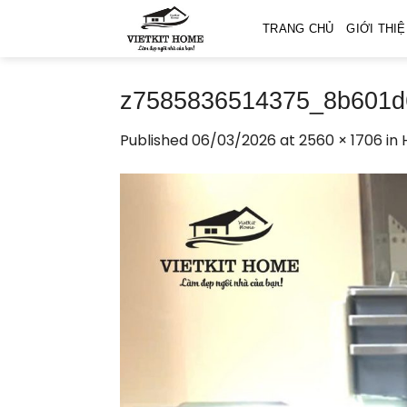
Skip
TRANG CHỦ
GIỚI THI
to
content
z7585836514375_8b601d
Published
06/03/2026
at
2560 × 1706
in