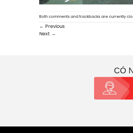
Both comments and trackbacks are currently clo
←
Previous
Next
→
CÓ 