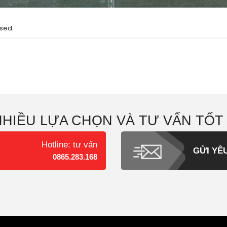
sed.
NHIỀU LỰA CHỌN VÀ TƯ VẤN TỐT
Hotline: tư vấn
GỬI YÊ
0865.283.168