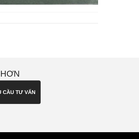
 HƠN
U CẦU TƯ VẤN