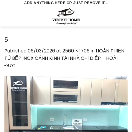
Skip
ADD ANYTHING HERE OR JUST REMOVE IT...
to
0
content
5
Published
06/03/2026
at
2560 × 1706
in
HOÀN THIỆN
TỦ BẾP INOX CÁNH KÍNH TẠI NHÀ CHỊ DIỆP – HOÀI
ĐỨC