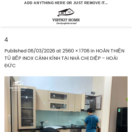
Skip
ADD ANYTHING HERE OR JUST REMOVE IT...
to
0
content
4
Published
06/03/2026
at
2560 × 1706
in
HOÀN THIỆN
TỦ BẾP INOX CÁNH KÍNH TẠI NHÀ CHỊ DIỆP – HOÀI
ĐỨC