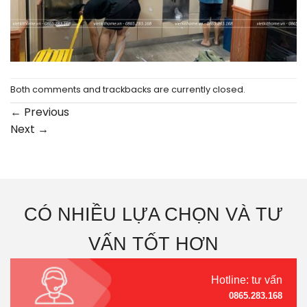
Both comments and trackbacks are currently closed.
←
Previous
Next
→
CÓ NHIỀU LỰA CHỌN VÀ TƯ
VẤN TỐT HƠN
Hotline: tư vấn
0865.283.168