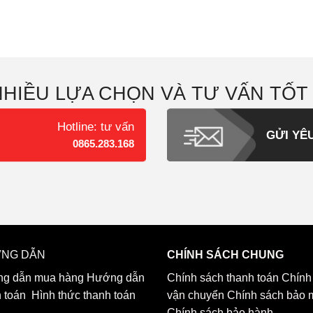
NHIỀU LỰA CHỌN VÀ TƯ VẤN TỐT
Hotline: tư vấn
GỬI YÊ
0865.283.168
NG DẪN
CHÍNH SÁCH CHUNG
g dẫn mua hàng
Hướng dẫn
Chính sách thanh toán
Chính
h toán
Hình thức thanh toán
vận chuyển
Chính sách bảo 
Chính sách bảo hành