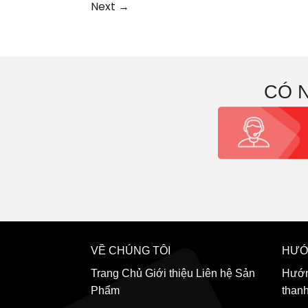
Next
→
CÓ 
VỀ CHÚNG TÔI
HƯỚ
Trang Chủ
Giới thiệu
Liên hệ
Sản
Hướn
Phẩm
than