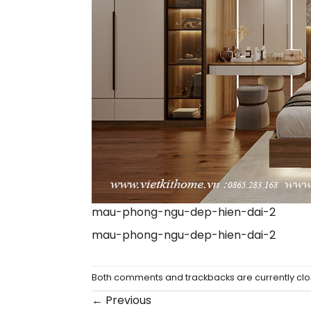
mau-phong-ngu-dep-hien-dai-2
mau-phong-ngu-dep-hien-dai-2
Both comments and trackbacks are currently clo
←
Previous