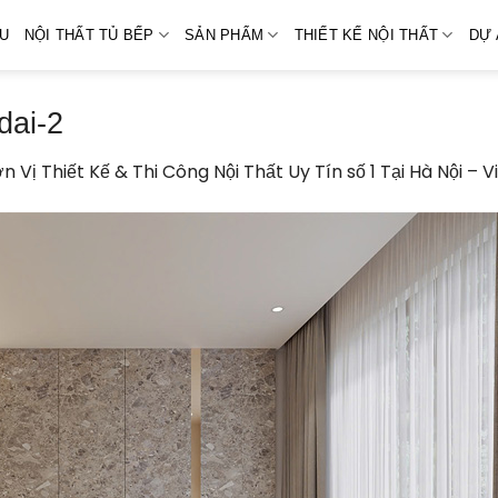
ỆU
NỘI THẤT TỦ BẾP
SẢN PHẨM
THIẾT KẾ NỘI THẤT
DỰ 
dai-2
n Vị Thiết Kế & Thi Công Nội Thất Uy Tín số 1 Tại Hà Nội – 