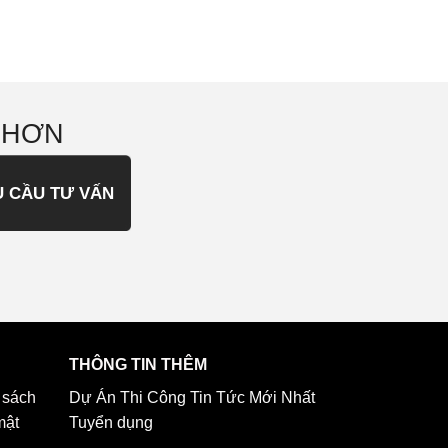
 HƠN
U CẦU TƯ VẤN
THÔNG TIN THÊM
 sách
Dự Án Thi Công
Tin Tức Mới Nhất
mật
Tuyển dụng