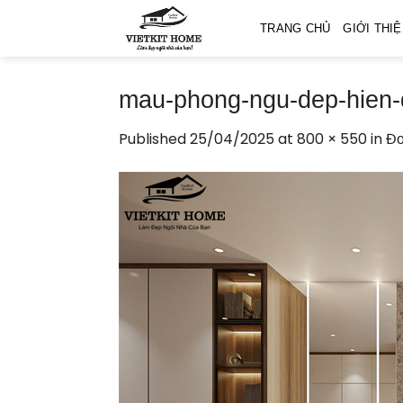
Skip
TRANG CHỦ
GIỚI THI
to
content
mau-phong-ngu-dep-hien-
Published
25/04/2025
at
800 × 550
in
Đơ