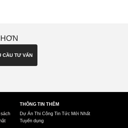
 HƠN
U CẦU TƯ VẤN
THÔNG TIN THÊM
 sách
Dự Án Thi Công
Tin Tức Mới Nhất
mật
Tuyển dụng