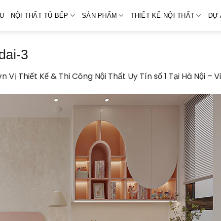
ỆU
NỘI THẤT TỦ BẾP
SẢN PHẨM
THIẾT KẾ NỘI THẤT
DỰ 
dai-3
n Vị Thiết Kế & Thi Công Nội Thất Uy Tín số 1 Tại Hà Nội – 