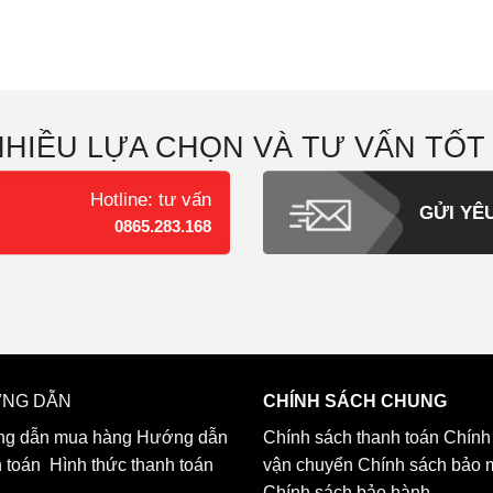
NHIỀU LỰA CHỌN VÀ TƯ VẤN TỐT
Hotline: tư vấn
GỬI YÊ
0865.283.168
NG DẪN
CHÍNH SÁCH CHUNG
g dẫn mua hàng
Hướng dẫn
Chính sách thanh toán
Chính
h toán
Hình thức thanh toán
vận chuyển
Chính sách bảo 
Chính sách bảo hành