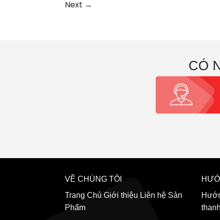
Next
→
CÓ 
VỀ CHÚNG TÔI
HƯỚ
Trang Chủ
Giới thiệu
Liên hệ
Sản
Hướn
Phẩm
than