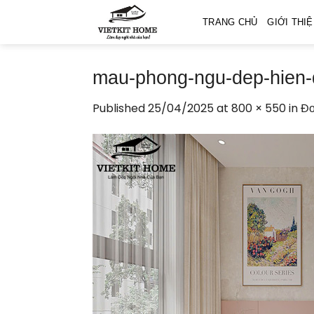
Skip
TRANG CHỦ
GIỚI THI
to
content
mau-phong-ngu-dep-hien-
Published
25/04/2025
at
800 × 550
in
Đơ