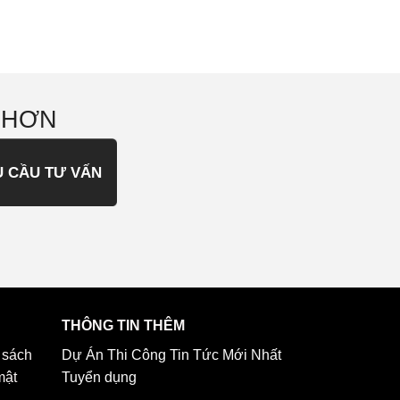
 HƠN
U CẦU TƯ VẤN
THÔNG TIN THÊM
 sách
Dự Án Thi Công
Tin Tức Mới Nhất
mật
Tuyển dụng