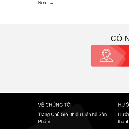
Next
→
CÓ 
VỀ CHÚNG TÔI
HƯỚ
Trang Chủ
Giới thiệu
Liên hệ
Sản
Hướn
Phẩm
than