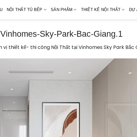
ỆU
NỘI THẤT TỦ BẾP
SẢN PHẨM
THIẾT KẾ NỘI THẤT
DỰ 
-Vinhomes-Sky-Park-Bac-Giang.1
 vị thiết kế- thi công Nội Thất tại Vinhomes Sky Park Bắc