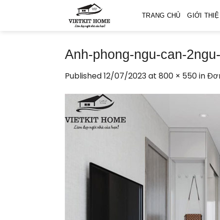
Skip
TRANG CHỦ
GIỚI THI
to
content
Anh-phong-ngu-can-2ngu
Published
12/07/2023
at
800 × 550
in
Đơn