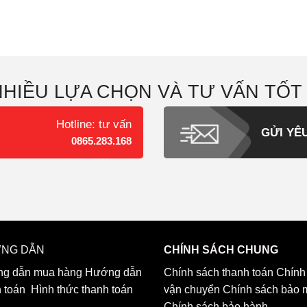
NHIỀU LỰA CHỌN VÀ TƯ VẤN TỐT
Hotline: tư vấn
GỬI YÊ
0865.283.168
NG DẪN
CHÍNH SÁCH CHUNG
g dẫn mua hàng
Hướng dẫn
Chính sách thanh toán
Chính
h toán
Hình thức thanh toán
vận chuyển
Chính sách bảo 
Chính sách bảo hành