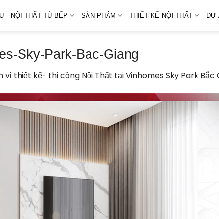
ỆU
NỘI THẤT TỦ BẾP
SẢN PHẨM
THIẾT KẾ NỘI THẤT
DỰ 
es-Sky-Park-Bac-Giang
 vị thiết kế- thi công Nội Thất tại Vinhomes Sky Park Bắc