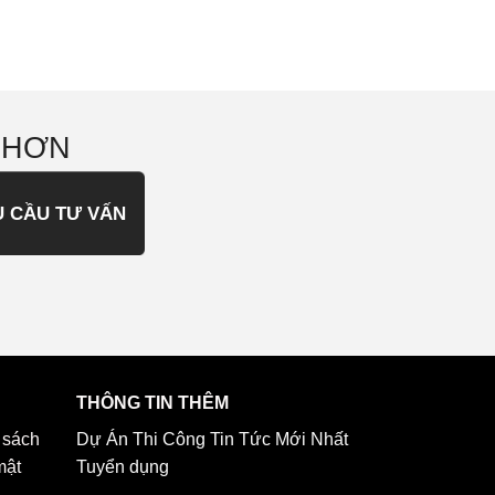
 HƠN
U CẦU TƯ VẤN
THÔNG TIN THÊM
 sách
Dự Án Thi Công
Tin Tức Mới Nhất
mật
Tuyển dụng