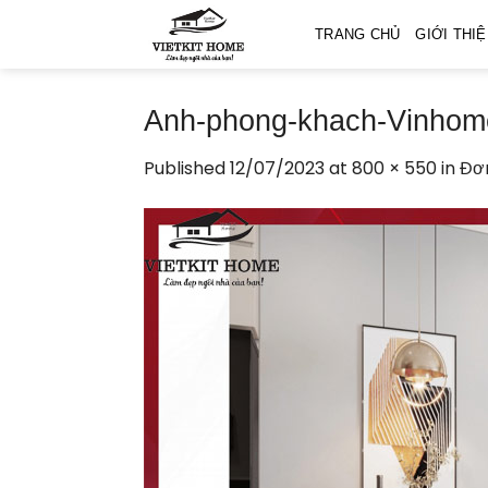
Skip
TRANG CHỦ
GIỚI THI
to
content
Anh-phong-khach-Vinhom
Published
12/07/2023
at
800 × 550
in
Đơn