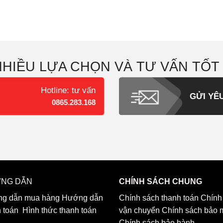
NHIỀU LỰA CHỌN VÀ TƯ VẤN TỐT
Hotline: tư vấn
GỬI YÊ
0865.283.168
NG DẪN
CHÍNH SÁCH CHUNG
g dẫn mua hàng
Hướng dẫn
Chính sách thanh toán
Chính
h toán
Hình thức thanh toán
vận chuyển
Chính sách bảo 
Chính sách bảo hành