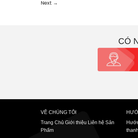
Next
→
CÓ 
VỀ CHÚNG TÔI
HƯỚ
Trang Chủ
Giới thiệu
Liên hệ
Sản
Hướn
Phẩm
than