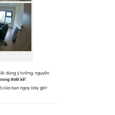
bắt đúng ý tưởng, nguyện
“.
rong thiết kế
à của bạn ngay bây giờ!