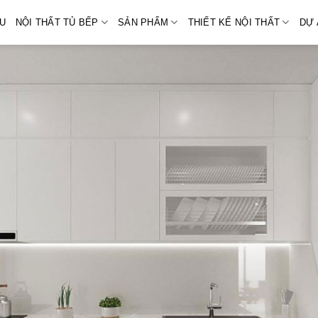
ỆU
NỘI THẤT TỦ BẾP
SẢN PHẨM
THIẾT KẾ NỘI THẤT
DỰ 