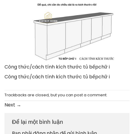
Công thức/cách tính kích thước tủ bếpchữ i
Công thức/cách tính kích thước tủ bếpchữ i
Trackbacks are closed, but you can
post a comment
.
Next
→
Để lại một bình luận
Bạn phải
đăng nhập
để gửi bình luận.