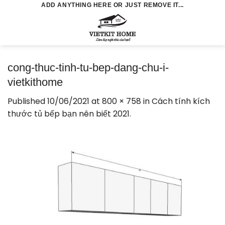
Skip
ADD ANYTHING HERE OR JUST REMOVE IT...
to
0
content
cong-thuc-tinh-tu-bep-dang-chu-i-
vietkithome
Published
10/06/2021
at
800 × 758
in
Cách tính kích
thước tủ bếp bạn nên biết 2021.