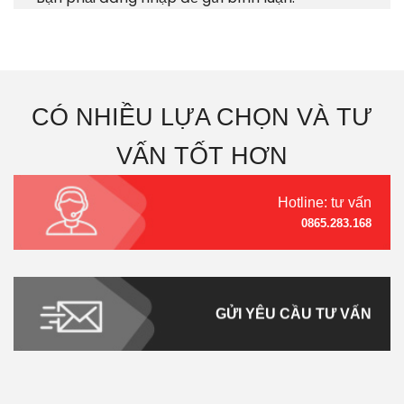
CÓ NHIỀU LỰA CHỌN VÀ TƯ
VẤN TỐT HƠN
Hotline: tư vấn
0865.283.168
GỬI YÊU CẦU TƯ VẤN