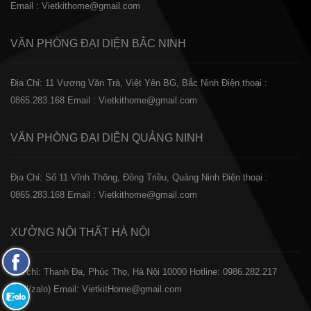
Email : Vietkithome@gmail.com
VĂN PHÒNG ĐẠI DIỆN
BẮC NINH
Địa Chỉ: 11 Vương Văn Trà, Việt Yên BG, Bắc Ninh
Điện thoại :
0865.283.168
Email : Vietkithome@gmail.com
VĂN PHÒNG ĐẠI DIỆN
QUẢNG NINH
Địa Chỉ: Số 11 Vĩnh Thông, Đông Triều, Quảng Ninh
Điện thoại :
0865.283.168
Email : Vietkithome@gmail.com
XƯỞNG NỘI THẤT
HÀ NỘI
Fanpage
️Địa chỉ: Thanh Đa, Phúc Thọ, Hà Nội 10000
Hotline: 0986.282.217
Facebook
(Call/zalo)
Email: VietkitHome@gmail.com
Zalo: