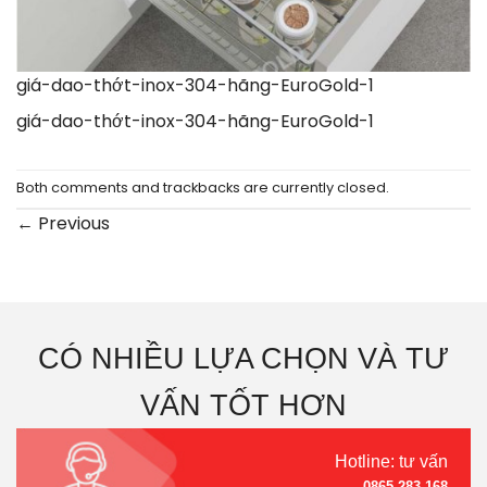
giá-dao-thớt-inox-304-hãng-EuroGold-1
giá-dao-thớt-inox-304-hãng-EuroGold-1
Both comments and trackbacks are currently closed.
←
Previous
CÓ NHIỀU LỰA CHỌN VÀ TƯ
VẤN TỐT HƠN
Hotline: tư vấn
0865.283.168