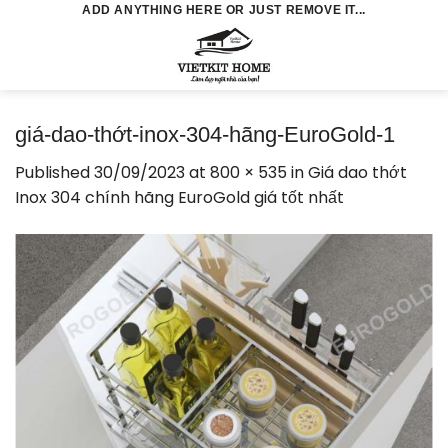
Skip
ADD ANYTHING HERE OR JUST REMOVE IT...
to
0
content
giá-dao-thớt-inox-304-hãng-EuroGold-1
Published
30/09/2023
at
800 × 535
in
Giá dao thớt
Inox 304 chính hãng EuroGold giá tốt nhất