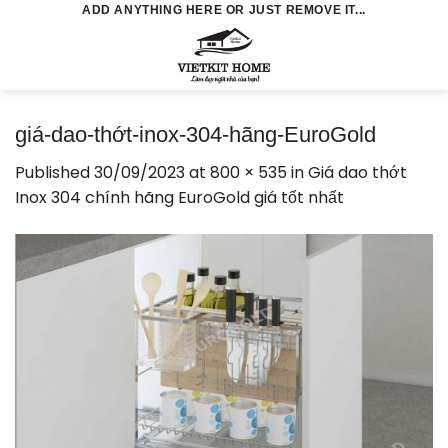
Skip
ADD ANYTHING HERE OR JUST REMOVE IT...
to
0
content
giá-dao-thớt-inox-304-hãng-EuroGold
Published
30/09/2023
at
800 × 535
in
Giá dao thớt
Inox 304 chính hãng EuroGold giá tốt nhất