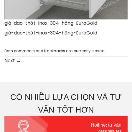
giá-dao-thớt-inox-304-hãng-EuroGold
giá-dao-thớt-inox-304-hãng-EuroGold
Both comments and trackbacks are currently closed.
Next
→
CÓ NHIỀU LỰA CHỌN VÀ TƯ
VẤN TỐT HƠN
Hotline: tư vấn
0865.283.168