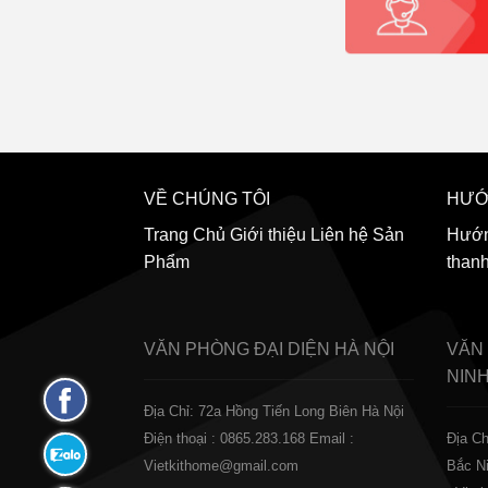
VỀ CHÚNG TÔI
HƯỚ
Trang Chủ
Giới thiệu
Liên hệ
Sản
Hướn
Phẩm
than
VĂN PHÒNG ĐẠI DIỆN
HÀ NỘI
VĂN
NIN
Fanpage
Địa Chỉ: 72a Hồng Tiến Long Biên Hà Nội
Facebook
Điện thoại : 0865.283.168
Email :
Địa Ch
Zalo:
Vietkithome@gmail.com
Bắc N