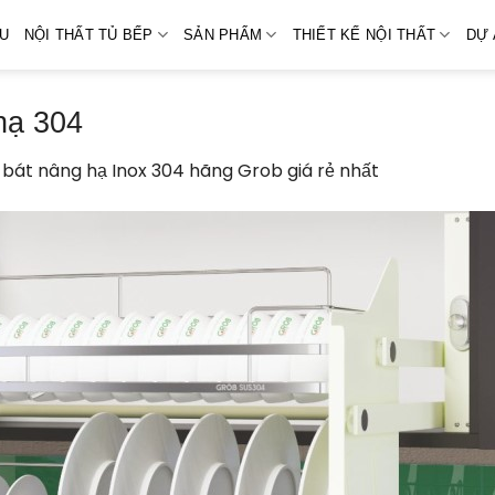
ỆU
NỘI THẤT TỦ BẾP
SẢN PHẨM
THIẾT KẾ NỘI THẤT
DỰ 
hạ 304
 bát nâng hạ Inox 304 hãng Grob giá rẻ nhất