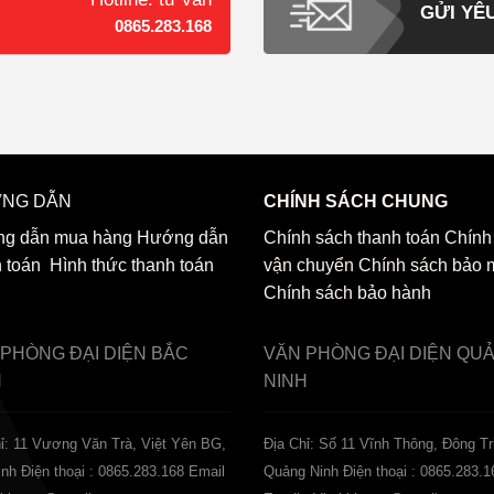
GỬI YÊ
0865.283.168
NG DẪN
CHÍNH SÁCH CHUNG
g dẫn mua hàng
Hướng dẫn
Chính sách thanh toán
Chính
h toán
Hình thức thanh toán
vận chuyển
Chính sách bảo 
Chính sách bảo hành
 PHÒNG ĐẠI DIỆN
BẮC
VĂN PHÒNG ĐẠI DIỆN
QU
H
NINH
ỉ: 11 Vương Văn Trà, Việt Yên BG,
Địa Chỉ: Số 11 Vĩnh Thông, Đông Tr
inh
Điện thoại : 0865.283.168
Email
Quảng Ninh
Điện thoại : 0865.283.1