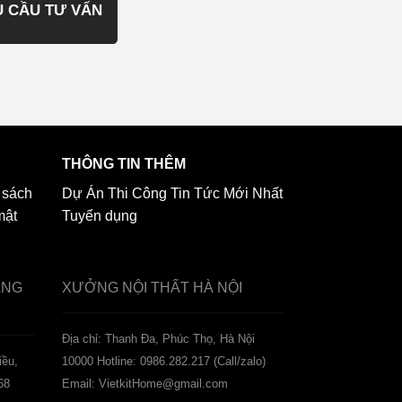
U CẦU TƯ VẤN
THÔNG TIN THÊM
 sách
Dự Án Thi Công
Tin Tức Mới Nhất
mật
Tuyển dụng
ẢNG
XƯỞNG NỘI THẤT
HÀ NỘI
️Địa chỉ: Thanh Đa, Phúc Thọ, Hà Nội
iều,
10000
Hotline: 0986.282.217 (Call/zalo)
68
Email: VietkitHome@gmail.com