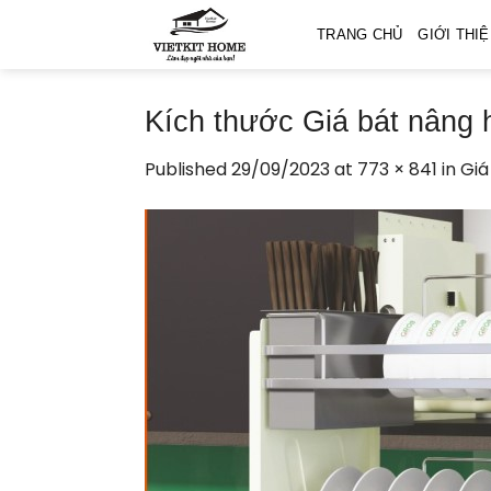
Skip
TRANG CHỦ
GIỚI THI
to
content
Kích thước Giá bát nâng 
Published
29/09/2023
at
773 × 841
in
Giá