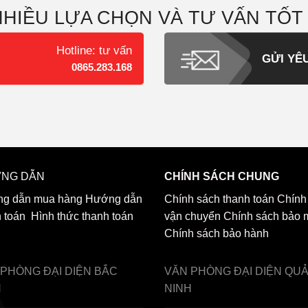
NHIỀU LỰA CHỌN VÀ TƯ VẤN TỐT
Hotline: tư vấn
GỬI YÊ
0865.283.168
NG DẪN
CHÍNH SÁCH CHUNG
g dẫn mua hàng
Hướng dẫn
Chính sách thanh toán
Chính
h toán
Hình thức thanh toán
vận chuyển
Chính sách bảo 
Chính sách bảo hành
 PHÒNG ĐẠI DIỆN
BẮC
VĂN PHÒNG ĐẠI DIỆN
QU
H
NINH