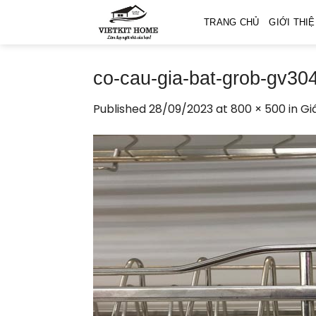
Skip
TRANG CHỦ
GIỚI THI
to
content
co-cau-gia-bat-grob-gv30
Published
28/09/2023
at
800 × 500
in
Gi