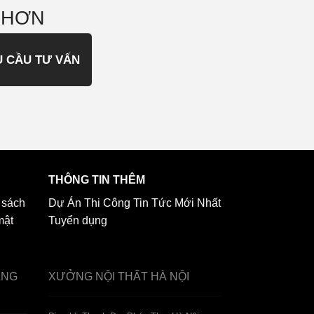
 HƠN
U CẦU TƯ VẤN
THÔNG TIN THÊM
 sách
Dự Án Thi Công
Tin Tức Mới Nhất
mật
Tuyển dụng
ẢNG
XƯỞNG NỘI THẤT
HÀ NỘI