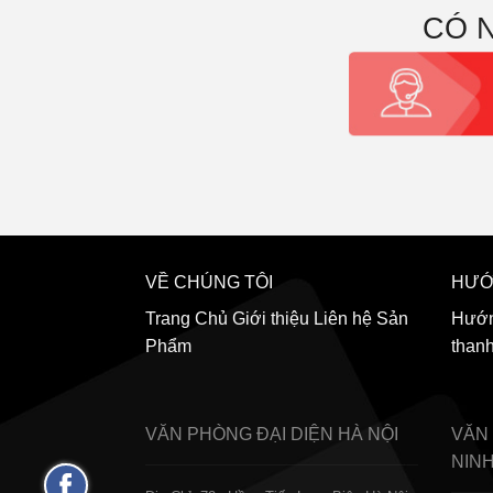
CÓ 
VỀ CHÚNG TÔI
HƯỚ
Trang Chủ
Giới thiệu
Liên hệ
Sản
Hướn
Phẩm
than
VĂN PHÒNG ĐẠI DIỆN
HÀ NỘI
VĂN
NIN
Fanpage