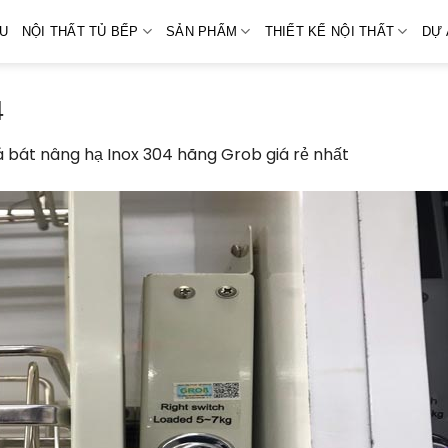
ỆU
NỘI THẤT TỦ BẾP
SẢN PHẨM
THIẾT KẾ NỘI THẤT
DỰ 
4
á bát nâng hạ Inox 304 hãng Grob giá rẻ nhất