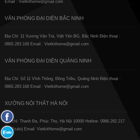
Email : Vietkithome@gmail.com
VĂN PHÒNG ĐẠI DIỆN
BẮC NINH
Địa Chỉ: 11 Vương Văn Trà, Việt Yên BG, Bắc Ninh
Điện thoại :
0865.283.168
Email : Vietkithome@gmail.com
VĂN PHÒNG ĐẠI DIỆN
QUẢNG NINH
Địa Chỉ: Số 11 Vĩnh Thông, Đông Triều, Quảng Ninh
Điện thoại :
0865.283.168
Email : Vietkithome@gmail.com
XƯỞNG NỘI THẤT
HÀ NỘI
Fanpage
️Địa chỉ: Thanh Đa, Phúc Thọ, Hà Nội 10000
Hotline: 0986.282.217
Facebook
(Call/zalo)
Email: VietkitHome@gmail.com
Zalo: