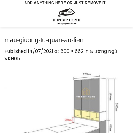
Skip
ADD ANYTHING HERE OR JUST REMOVE IT...
to
0
content
mau-giuong-tu-quan-ao-lien
Published
14/07/2021
at
800 × 662
in
Giường Ngủ
VKH05