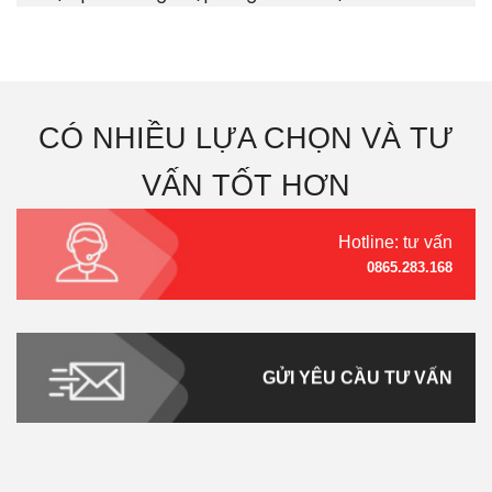
CÓ NHIỀU LỰA CHỌN VÀ TƯ
VẤN TỐT HƠN
Hotline: tư vấn
0865.283.168
GỬI YÊU CẦU TƯ VẤN