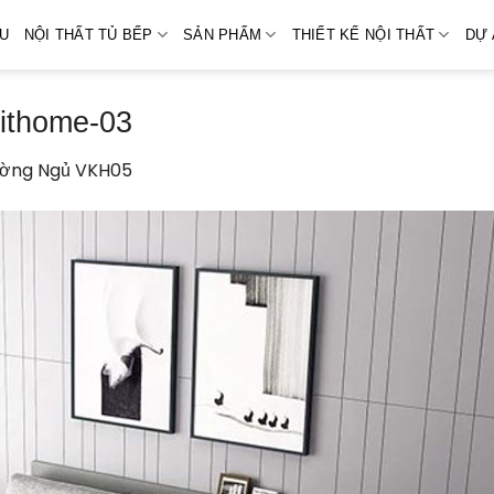
ỆU
NỘI THẤT TỦ BẾP
SẢN PHẨM
THIẾT KẾ NỘI THẤT
DỰ 
kithome-03
ờng Ngủ VKH05