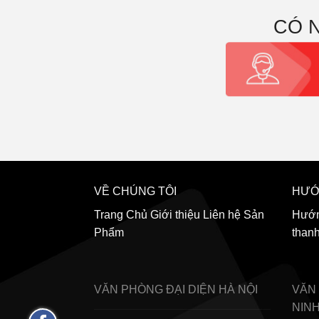
CÓ 
VỀ CHÚNG TÔI
HƯỚ
Trang Chủ
Giới thiệu
Liên hệ
Sản
Hướn
Phẩm
than
VĂN PHÒNG ĐẠI DIỆN
HÀ NỘI
VĂN
NIN