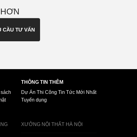
 HƠN
U CẦU TƯ VẤN
THÔNG TIN THÊM
 sách
Dự Án Thi Công
Tin Tức Mới Nhất
mật
Tuyển dụng
ẢNG
XƯỞNG NỘI THẤT
HÀ NỘI