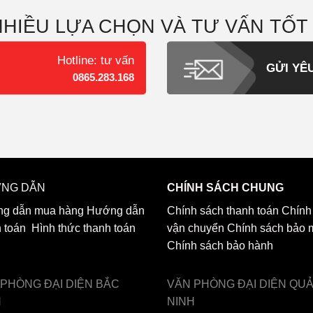
NHIỀU LỰA CHỌN VÀ TƯ VẤN TỐT
Hotline: tư vấn
GỬI YÊ
0865.283.168
NG DẪN
CHÍNH SÁCH CHUNG
g dẫn mua hàng
Hướng dẫn
Chính sách thanh toán
Chính
h toán
Hình thức thanh toán
vận chuyển
Chính sách bảo 
Chính sách bảo hành
 PHÒNG ĐẠI DIỆN
BẮC
VĂN PHÒNG ĐẠI DIỆN
QU
H
NINH