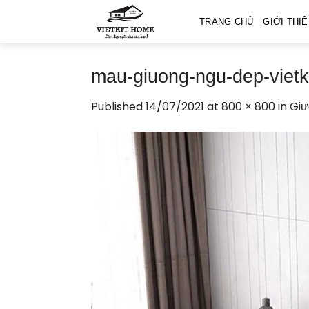
Skip
TRANG CHỦ
GIỚI THI
to
content
mau-giuong-ngu-dep-viet
Published
14/07/2021
at
800 × 800
in
Giư