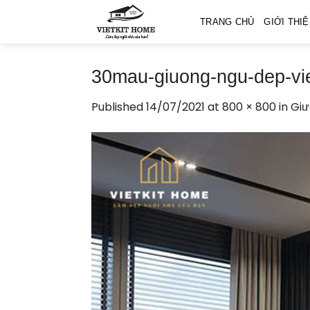
Skip
TRANG CHỦ
GIỚI THI
to
content
30mau-giuong-ngu-dep-vi
Published
14/07/2021
at
800 × 800
in
Giư