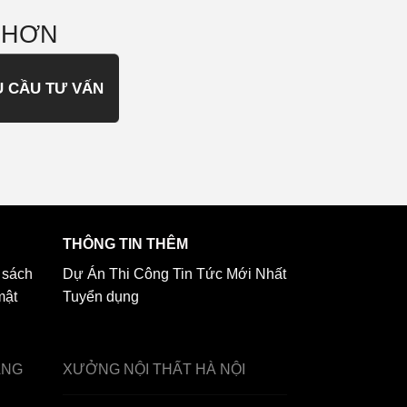
 HƠN
U CẦU TƯ VẤN
THÔNG TIN THÊM
 sách
Dự Án Thi Công
Tin Tức Mới Nhất
mật
Tuyển dụng
ẢNG
XƯỞNG NỘI THẤT
HÀ NỘI