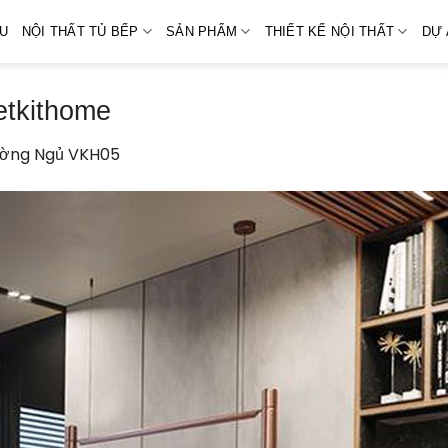
ỆU
NỘI THẤT TỦ BẾP
SẢN PHẨM
THIẾT KẾ NỘI THẤT
DỰ 
etkithome
ờng Ngủ VKH05