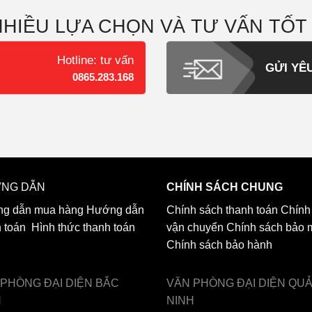
NHIỀU LỰA CHỌN VÀ TƯ VẤN TỐT
Hotline: tư vấn
GỬI YÊ
0865.283.168
NG DẪN
CHÍNH SÁCH CHUNG
g dẫn mua hàng
Hướng dẫn
Chính sách thanh toán
Chính
h toán
Hình thức thanh toán
vận chuyển
Chính sách bảo 
Chính sách bảo hành
 PHÒNG ĐẠI DIỆN
BẮC
VĂN PHÒNG ĐẠI DIỆN
QU
H
NINH