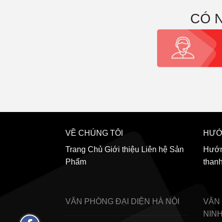
CÓ 
VỀ CHÚNG TÔI
HƯỚ
Trang Chủ
Giới thiệu
Liên hệ
Sản
Hướn
Phẩm
than
VĂN PHÒNG ĐẠI DIỆN
HÀ NỘI
VĂN
NIN