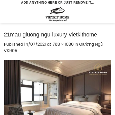
Skip
ADD ANYTHING HERE OR JUST REMOVE IT...
to
0
content
21mau-giuong-ngu-luxury-vietkithome
Published
14/07/2021
at
788 × 1080
in
Giường Ngủ
VKH05