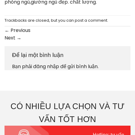
phòng ngủ,giường ngủ đẹp. chất lượng.
Trackbacks are closed, but you can
post a comment
.
←
Previous
Next
→
Để lại một bình luận
Bạn phải
đăng nhập
để gửi bình luận.
CÓ NHIỀU LỰA CHỌN VÀ TƯ
VẤN TỐT HƠN
Hotline: tư vấn