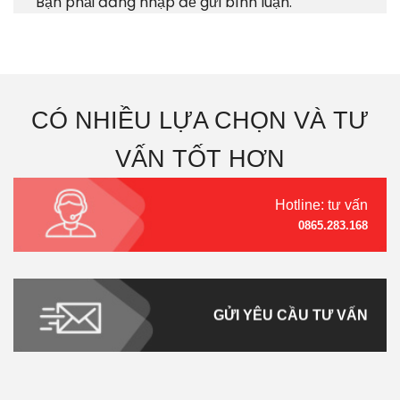
Bạn phải
đăng nhập
để gửi bình luận.
CÓ NHIỀU LỰA CHỌN VÀ TƯ
VẤN TỐT HƠN
Hotline: tư vấn
0865.283.168
GỬI YÊU CẦU TƯ VẤN