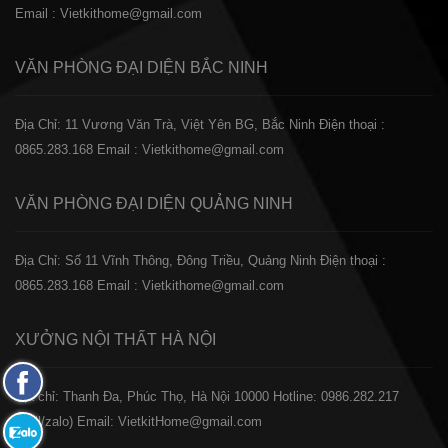
Email : Vietkithome@gmail.com
VĂN PHÒNG ĐẠI DIỆN
BẮC NINH
Địa Chỉ: 11 Vương Văn Trà, Việt Yên BG, Bắc Ninh
Điện thoại :
0865.283.168
Email : Vietkithome@gmail.com
VĂN PHÒNG ĐẠI DIỆN
QUẢNG NINH
Địa Chỉ: Số 11 Vĩnh Thông, Đông Triều, Quảng Ninh
Điện thoại :
0865.283.168
Email : Vietkithome@gmail.com
XƯỞNG NỘI THẤT
HÀ NỘI
Fanpage
️Địa chỉ: Thanh Đa, Phúc Thọ, Hà Nội 10000
Hotline: 0986.282.217
Facebook
(Call/zalo)
Email: VietkitHome@gmail.com
Zalo: