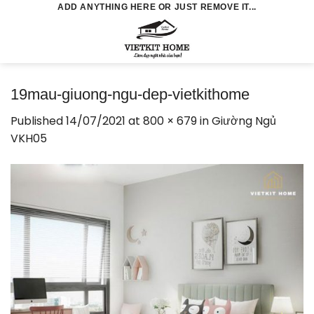
Skip
ADD ANYTHING HERE OR JUST REMOVE IT...
to
0
content
19mau-giuong-ngu-dep-vietkithome
Published
14/07/2021
at
800 × 679
in
Giường Ngủ
VKH05