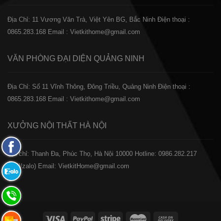
Địa Chỉ: 11 Vương Văn Trà, Việt Yên BG, Bắc Ninh
Điện thoại :
0865.283.168
Email : Vietkithome@gmail.com
VĂN PHÒNG ĐẠI DIỆN
QUẢNG NINH
Địa Chỉ: Số 11 Vĩnh Thông, Đông Triều, Quảng Ninh
Điện thoại :
0865.283.168
Email : Vietkithome@gmail.com
XƯỞNG NỘI THẤT
HÀ NỘI
Fanpage
️Địa chỉ: Thanh Đa, Phúc Thọ, Hà Nội 10000
Hotline: 0986.282.217
Facebook
(Call/zalo)
Email: VietkitHome@gmail.com
Zalo:
0865.283.168
Hotline:
0865.283.168
Hotline: