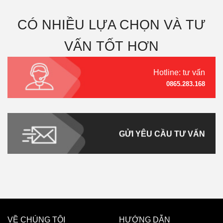
CÓ NHIỀU LỰA CHỌN VÀ TƯ
VẤN TỐT HƠN
Hotline: tư vấn
0865.283.168
GỬI YÊU CẦU TƯ VẤN
VỀ CHÚNG TÔI
HƯỚNG DẪN