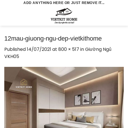
Skip
ADD ANYTHING HERE OR JUST REMOVE IT...
to
0
content
12mau-giuong-ngu-dep-vietkithome
Published
14/07/2021
at
800 × 517
in
Giường Ngủ
VKH05