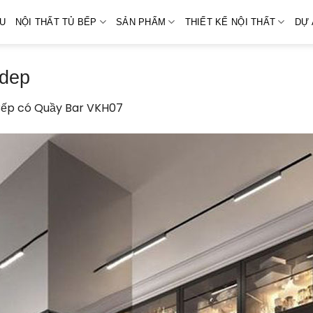
ỆU
NỘI THẤT TỦ BẾP
SẢN PHẨM
THIẾT KẾ NỘI THẤT
DỰ 
-dep
Bếp có Quầy Bar VKH07