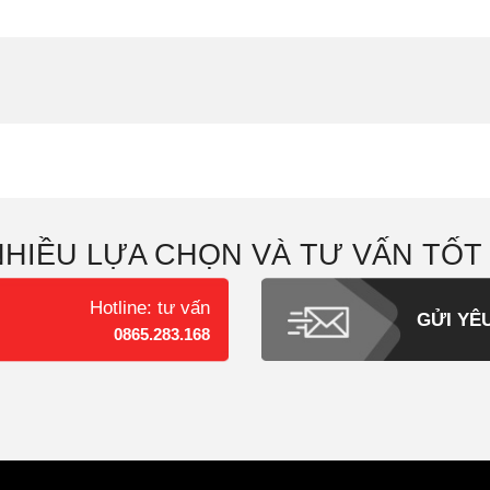
NHIỀU LỰA CHỌN VÀ TƯ VẤN TỐT
Hotline: tư vấn
GỬI YÊ
0865.283.168