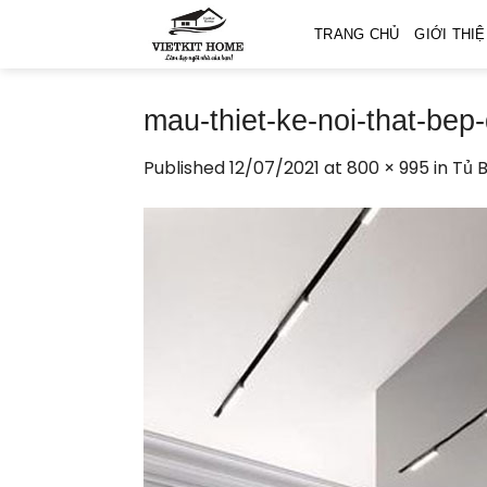
Skip
TRANG CHỦ
GIỚI THI
to
content
mau-thiet-ke-noi-that-bep
Published
12/07/2021
at
800 × 995
in
Tủ 