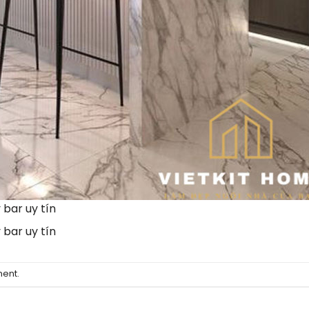
bar uy tín
bar uy tín
ment
.