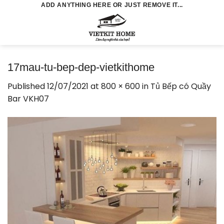
Skip
ADD ANYTHING HERE OR JUST REMOVE IT...
to
0
content
17mau-tu-bep-dep-vietkithome
Published
12/07/2021
at
800 × 600
in
Tủ Bếp có Quầy
Bar VKH07