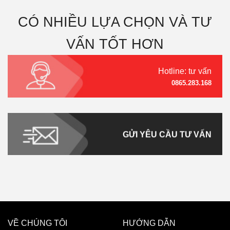
CÓ NHIỀU LỰA CHỌN VÀ TƯ
VẤN TỐT HƠN
Hotline: tư vấn
0865.283.168
GỬI YÊU CẦU TƯ VẤN
VỀ CHÚNG TÔI
HƯỚNG DẪN