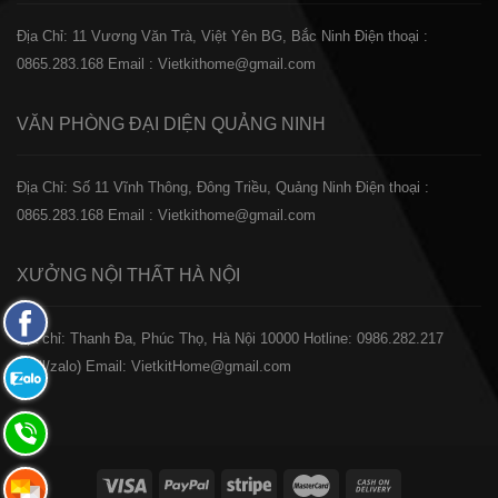
Địa Chỉ: 11 Vương Văn Trà, Việt Yên BG, Bắc Ninh
Điện thoại :
0865.283.168
Email : Vietkithome@gmail.com
VĂN PHÒNG ĐẠI DIỆN
QUẢNG NINH
Địa Chỉ: Số 11 Vĩnh Thông, Đông Triều, Quảng Ninh
Điện thoại :
0865.283.168
Email : Vietkithome@gmail.com
XƯỞNG NỘI THẤT
HÀ NỘI
Fanpage
️Địa chỉ: Thanh Đa, Phúc Thọ, Hà Nội 10000
Hotline: 0986.282.217
Facebook
(Call/zalo)
Email: VietkitHome@gmail.com
Zalo:
0865.283.168
Hotline:
0865.283.168
Hotline: