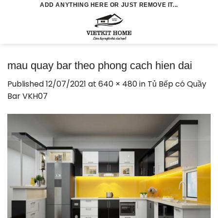
Skip
ADD ANYTHING HERE OR JUST REMOVE IT...
to
0
content
mau quay bar theo phong cach hien dai
Published
12/07/2021
at
640 × 480
in
Tủ Bếp có Quầy
Bar VKH07