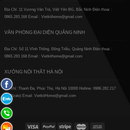
Địa Chỉ: 11 Vương Văn Trà, Việt Yên BG, Bắc Ninh
Điện thoại :
0865.283.168
Email : Vietkithome@gmail.com
VĂN PHÒNG ĐẠI DIỆN
QUẢNG NINH
Địa Chỉ: Số 11 Vĩnh Thông, Đông Triều, Quảng Ninh
Điện thoại :
0865.283.168
Email : Vietkithome@gmail.com
XƯỞNG NỘI THẤT
HÀ NỘI
Fanpage
️Địa chỉ: Thanh Đa, Phúc Thọ, Hà Nội 10000
Hotline: 0986.282.217
Facebook
(Call/zalo)
Email: VietkitHome@gmail.com
Zalo:
0865.283.168
Hotline:
0865.283.168
Hotline: