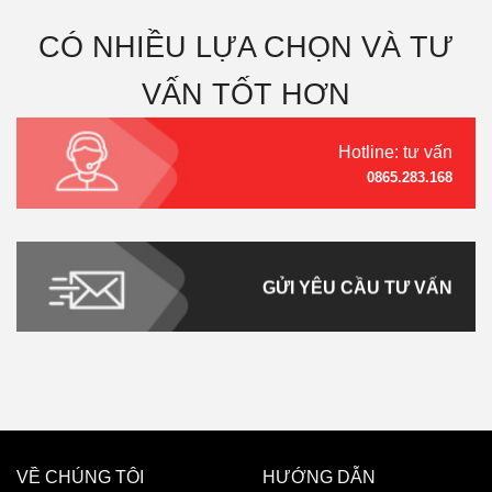
CÓ NHIỀU LỰA CHỌN VÀ TƯ
VẤN TỐT HƠN
Hotline: tư vấn
0865.283.168
GỬI YÊU CẦU TƯ VẤN
VỀ CHÚNG TÔI
HƯỚNG DẪN