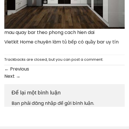
mau quay bar theo phong cach hien dai
Vietkit Home chuyên làm tủ bếp có quầy bar uy tín
Trackbacks are closed, but you can
post a comment
.
←
Previous
Next
→
Để lại một bình luận
Bạn phải
đăng nhập
để gửi bình luận.