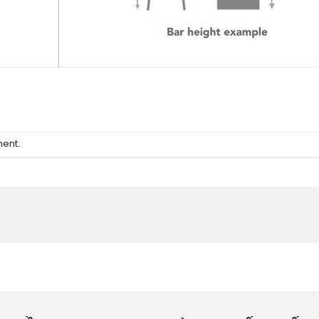
ment
.