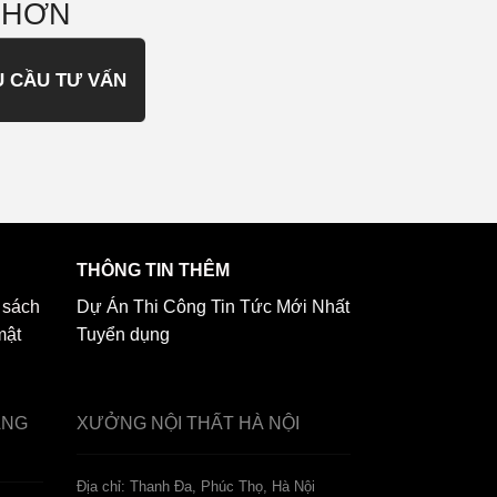
 HƠN
U CẦU TƯ VẤN
THÔNG TIN THÊM
 sách
Dự Án Thi Công
Tin Tức Mới Nhất
mật
Tuyển dụng
ẢNG
XƯỞNG NỘI THẤT
HÀ NỘI
️Địa chỉ: Thanh Đa, Phúc Thọ, Hà Nội