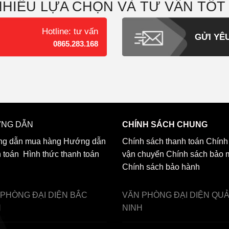
NHIỀU LỰA CHỌN VÀ TƯ VẤN TỐT
Hotline: tư vấn
GỬI YÊ
0865.283.168
NG DẪN
CHÍNH SÁCH CHUNG
g dẫn mua hàng
Hướng dẫn
Chính sách thanh toán
Chính
h toán
Hình thức thanh toán
vận chuyển
Chính sách bảo 
Chính sách bảo hành
 PHÒNG ĐẠI DIỆN
BẮC
VĂN PHÒNG ĐẠI DIỆN
QU
H
NINH