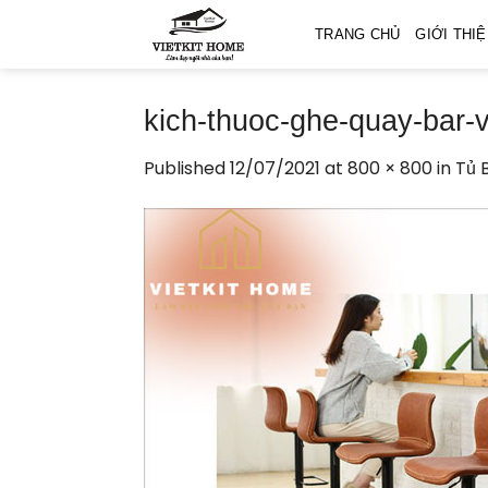
Skip
TRANG CHỦ
GIỚI THI
to
content
kich-thuoc-ghe-quay-bar-v
Published
12/07/2021
at
800 × 800
in
Tủ 