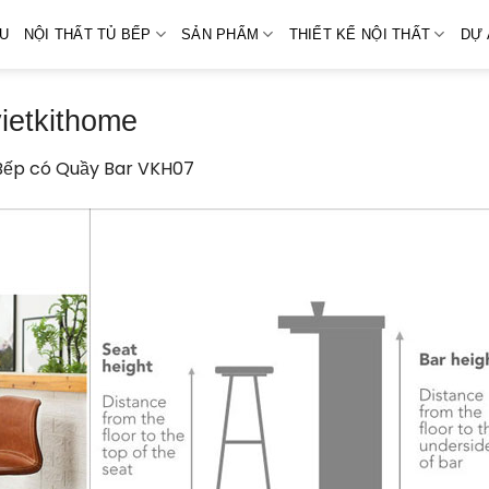
ỆU
NỘI THẤT TỦ BẾP
SẢN PHẨM
THIẾT KẾ NỘI THẤT
DỰ 
ietkithome
Bếp có Quầy Bar VKH07