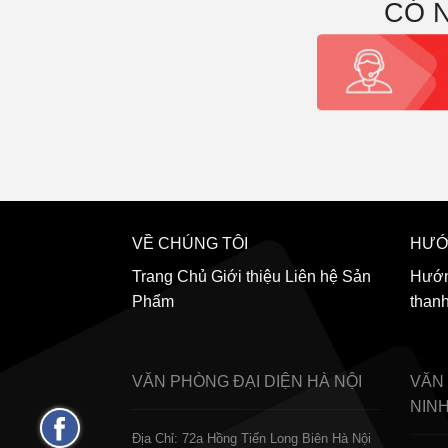
CÓ 
VỀ CHÚNG TÔI
HƯỚ
Trang Chủ
Giới thiệu
Liên hệ
Sản
Hướn
Phẩm
than
VĂN PHÒNG ĐẠI DIỆN
HÀ NỘI
VĂN
NIN
Fanpage
Địa Chỉ: 72a Hồng Tiến Long Biên Hà Nội