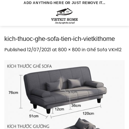
Skip
ADD ANYTHING HERE OR JUST REMOVE IT...
to
0
content
kich-thuoc-ghe-sofa-tien-ich-vietkithome
Published
12/07/2021
at
800 × 800
in
Ghế Sofa VKH12