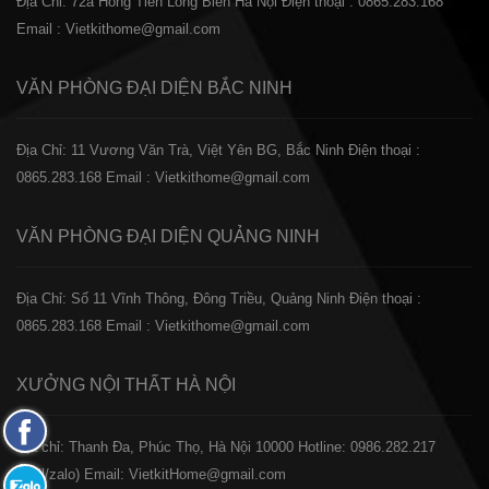
Địa Chỉ: 72a Hồng Tiến Long Biên Hà Nội
Điện thoại : 0865.283.168
Email : Vietkithome@gmail.com
VĂN PHÒNG ĐẠI DIỆN
BẮC NINH
Địa Chỉ: 11 Vương Văn Trà, Việt Yên BG, Bắc Ninh
Điện thoại :
0865.283.168
Email : Vietkithome@gmail.com
VĂN PHÒNG ĐẠI DIỆN
QUẢNG NINH
Địa Chỉ: Số 11 Vĩnh Thông, Đông Triều, Quảng Ninh
Điện thoại :
0865.283.168
Email : Vietkithome@gmail.com
XƯỞNG NỘI THẤT
HÀ NỘI
Fanpage
️Địa chỉ: Thanh Đa, Phúc Thọ, Hà Nội 10000
Hotline: 0986.282.217
Facebook
(Call/zalo)
Email: VietkitHome@gmail.com
Zalo: