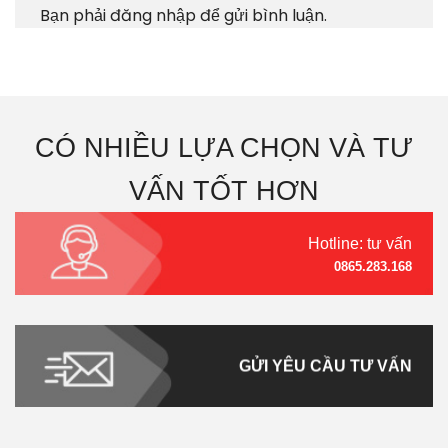
Bạn phải
đăng nhập
để gửi bình luận.
CÓ NHIỀU LỰA CHỌN VÀ TƯ
VẤN TỐT HƠN
Hotline: tư vấn
0865.283.168
GỬI YÊU CẦU TƯ VẤN