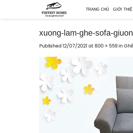
Skip
TRANG CHỦ
GIỚI THI
to
content
xuong-lam-ghe-sofa-giuong
Published
12/07/2021
at
800 × 559
in
Ghế