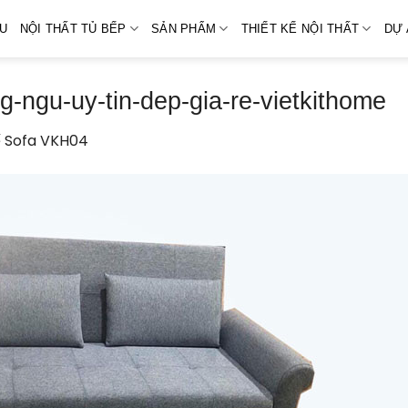
ỆU
NỘI THẤT TỦ BẾP
SẢN PHẨM
THIẾT KẾ NỘI THẤT
DỰ 
-ngu-uy-tin-dep-gia-re-vietkithome
 Sofa VKH04