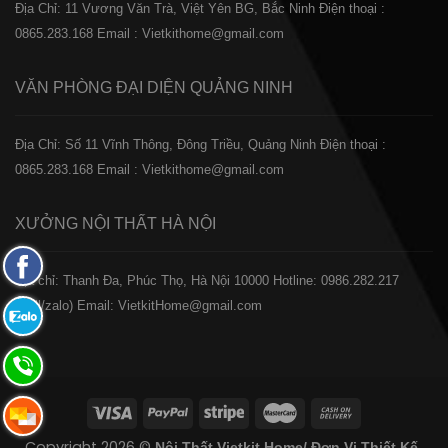
Địa Chỉ: 11 Vương Văn Trà, Việt Yên BG, Bắc Ninh
Điện thoại :
0865.283.168
Email : Vietkithome@gmail.com
VĂN PHÒNG ĐẠI DIỆN
QUẢNG NINH
Địa Chỉ: Số 11 Vĩnh Thông, Đông Triều, Quảng Ninh
Điện thoại :
0865.283.168
Email : Vietkithome@gmail.com
XƯỞNG NỘI THẤT
HÀ NỘI
Fanpage
️Địa chỉ: Thanh Đa, Phúc Thọ, Hà Nội 10000
Hotline: 0986.282.217
Facebook
(Call/zalo)
Email: VietkitHome@gmail.com
Zalo:
0865.283.168
Hotline:
0865.283.168
Hotline:
Copyright 2026 ©
Nội Thất Vietkit Home/ Đơn Vị Thiết Kế-