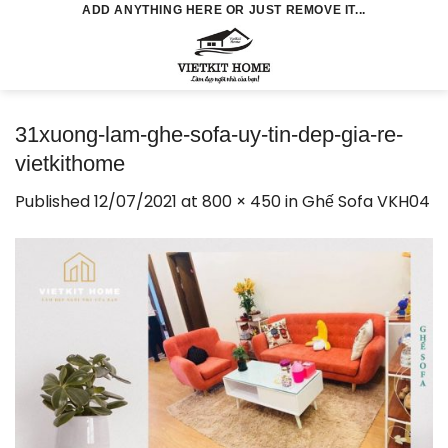
Skip
ADD ANYTHING HERE OR JUST REMOVE IT...
to
0
content
31xuong-lam-ghe-sofa-uy-tin-dep-gia-re-
vietkithome
Published
12/07/2021
at
800 × 450
in
Ghế Sofa VKH04