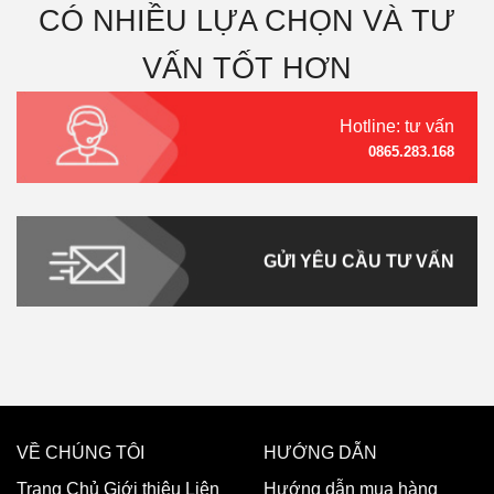
CÓ NHIỀU LỰA CHỌN VÀ TƯ
VẤN TỐT HƠN
Hotline: tư vấn
0865.283.168
GỬI YÊU CẦU TƯ VẤN
VỀ CHÚNG TÔI
HƯỚNG DẪN
Trang Chủ
Giới thiệu
Liên
Hướng dẫn mua hàng