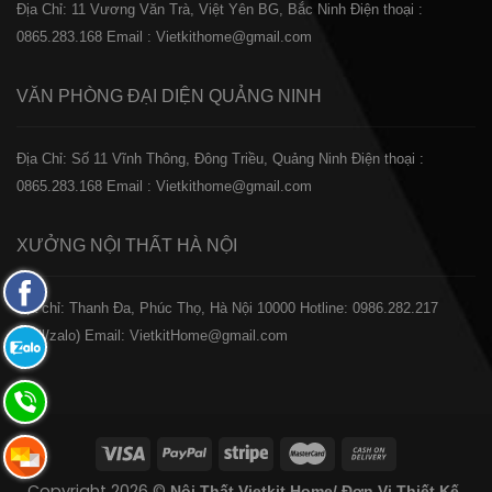
Địa Chỉ: 11 Vương Văn Trà, Việt Yên BG, Bắc Ninh
Điện thoại :
0865.283.168
Email : Vietkithome@gmail.com
VĂN PHÒNG ĐẠI DIỆN
QUẢNG NINH
Địa Chỉ: Số 11 Vĩnh Thông, Đông Triều, Quảng Ninh
Điện thoại :
0865.283.168
Email : Vietkithome@gmail.com
XƯỞNG NỘI THẤT
HÀ NỘI
Fanpage
️Địa chỉ: Thanh Đa, Phúc Thọ, Hà Nội 10000
Hotline: 0986.282.217
Facebook
(Call/zalo)
Email: VietkitHome@gmail.com
Zalo:
0865.283.168
Hotline:
0865.283.168
Hotline:
Copyright 2026 ©
Nội Thất Vietkit Home/ Đơn Vị Thiết Kế-