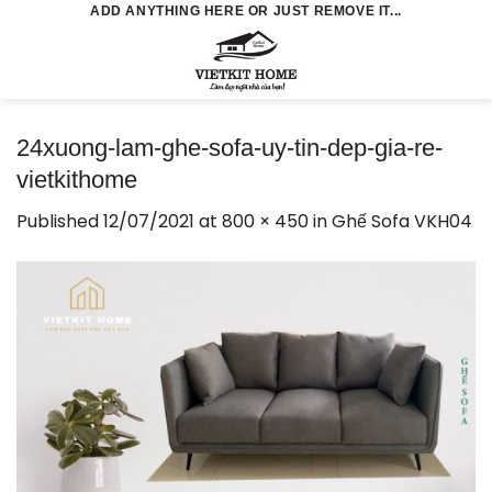
Skip
ADD ANYTHING HERE OR JUST REMOVE IT...
to
0
content
24xuong-lam-ghe-sofa-uy-tin-dep-gia-re-
vietkithome
Published
12/07/2021
at
800 × 450
in
Ghế Sofa VKH04