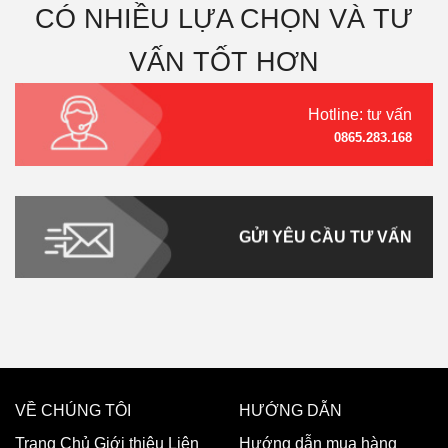
CÓ NHIỀU LỰA CHỌN VÀ TƯ
VẤN TỐT HƠN
Hotline: tư vấn
0865.283.168
GỬI YÊU CẦU TƯ VẤN
VỀ CHÚNG TÔI
HƯỚNG DẪN
Trang Chủ
Giới thiệu
Liên
Hướng dẫn mua hàng