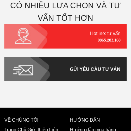
CÓ NHIỀU LỰA CHỌN VÀ TƯ
VẤN TỐT HƠN
Hotline: tư vấn
0865.283.168
GỬI YÊU CẦU TƯ VẤN
VỀ CHÚNG TÔI
HƯỚNG DẪN
Trang Chủ
Giới thiệu
Liên
Hướng dẫn mua hàng