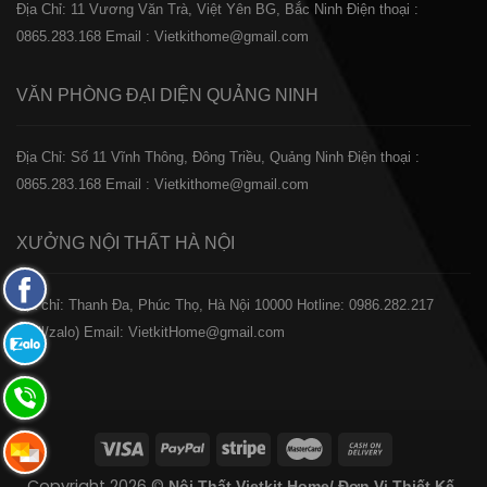
Địa Chỉ: 11 Vương Văn Trà, Việt Yên BG, Bắc Ninh
Điện thoại :
0865.283.168
Email : Vietkithome@gmail.com
VĂN PHÒNG ĐẠI DIỆN
QUẢNG NINH
Địa Chỉ: Số 11 Vĩnh Thông, Đông Triều, Quảng Ninh
Điện thoại :
0865.283.168
Email : Vietkithome@gmail.com
XƯỞNG NỘI THẤT
HÀ NỘI
Fanpage
️Địa chỉ: Thanh Đa, Phúc Thọ, Hà Nội 10000
Hotline: 0986.282.217
Facebook
(Call/zalo)
Email: VietkitHome@gmail.com
Zalo:
0865.283.168
Hotline:
0865.283.168
Hotline:
Copyright 2026 ©
Nội Thất Vietkit Home/ Đơn Vị Thiết Kế-