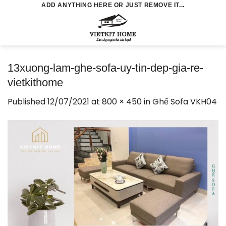
Skip
ADD ANYTHING HERE OR JUST REMOVE IT...
to
0
content
13xuong-lam-ghe-sofa-uy-tin-dep-gia-re-
vietkithome
Published
12/07/2021
at
800 × 450
in
Ghế Sofa VKH04