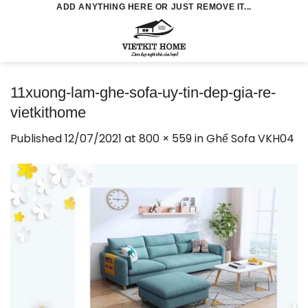
Skip
ADD ANYTHING HERE OR JUST REMOVE IT...
to
0
content
11xuong-lam-ghe-sofa-uy-tin-dep-gia-re-
vietkithome
Published
12/07/2021
at
800 × 559
in
Ghế Sofa VKH04