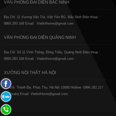
VĂN PHÒNG ĐẠI DIỆN
BẮC NINH
Địa Chỉ: 11 Vương Văn Trà, Việt Yên BG, Bắc Ninh
Điện thoại :
0865.283.168
Email : Vietkithome@gmail.com
VĂN PHÒNG ĐẠI DIỆN
QUẢNG NINH
Địa Chỉ: Số 11 Vĩnh Thông, Đông Triều, Quảng Ninh
Điện thoại :
0865.283.168
Email : Vietkithome@gmail.com
XƯỞNG NỘI THẤT
HÀ NỘI
Fanpage
️Địa chỉ: Thanh Đa, Phúc Thọ, Hà Nội 10000
Hotline: 0986.282.217
Facebook
(Call/zalo)
Email: VietkitHome@gmail.com
Zalo:
0865.283.168
Hotline: