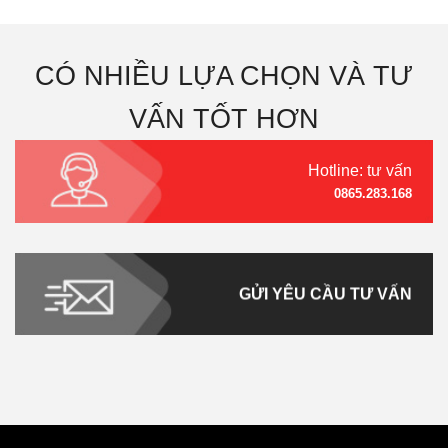
CÓ NHIỀU LỰA CHỌN VÀ TƯ
VẤN TỐT HƠN
Hotline: tư vấn
0865.283.168
GỬI YÊU CẦU TƯ VẤN