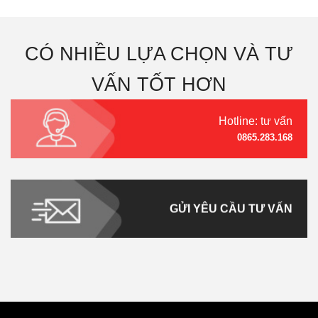
CÓ NHIỀU LỰA CHỌN VÀ TƯ
VẤN TỐT HƠN
Hotline: tư vấn
0865.283.168
GỬI YÊU CẦU TƯ VẤN