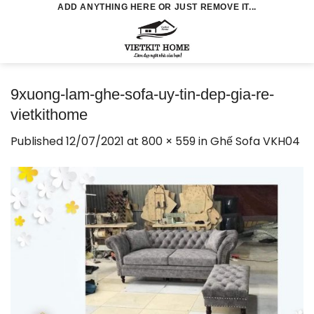
Skip
ADD ANYTHING HERE OR JUST REMOVE IT...
to
0
content
9xuong-lam-ghe-sofa-uy-tin-dep-gia-re-
vietkithome
Published
12/07/2021
at
800 × 559
in
Ghế Sofa VKH04