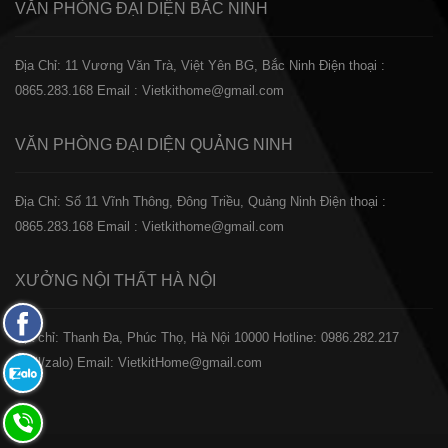
VĂN PHÒNG ĐẠI DIỆN
BẮC NINH
Địa Chỉ: 11 Vương Văn Trà, Việt Yên BG, Bắc Ninh
Điện thoại :
0865.283.168
Email : Vietkithome@gmail.com
VĂN PHÒNG ĐẠI DIỆN
QUẢNG NINH
Địa Chỉ: Số 11 Vĩnh Thông, Đông Triều, Quảng Ninh
Điện thoại :
0865.283.168
Email : Vietkithome@gmail.com
XƯỞNG NỘI THẤT
HÀ NỘI
Fanpage
️Địa chỉ: Thanh Đa, Phúc Thọ, Hà Nội 10000
Hotline: 0986.282.217
Facebook
(Call/zalo)
Email: VietkitHome@gmail.com
Zalo:
0865.283.168
Hotline: