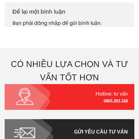
Để lại một bình luận
Bạn phải
đăng nhập
để gửi bình luận.
CÓ NHIỀU LỰA CHỌN VÀ TƯ
VẤN TỐT HƠN
Hotline: tư vấn
0865.283.168
GỬI YÊU CẦU TƯ VẤN