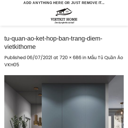
Skip
ADD ANYTHING HERE OR JUST REMOVE IT...
to
0
content
tu-quan-ao-ket-hop-ban-trang-diem-
vietkithome
Published
06/07/2021
at
720 × 686
in
Mẫu Tủ Quần Áo
VKH05