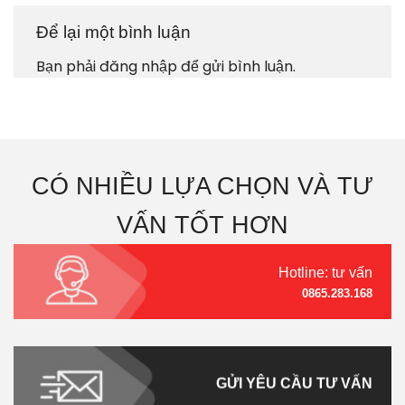
Để lại một bình luận
Bạn phải
đăng nhập
để gửi bình luận.
CÓ NHIỀU LỰA CHỌN VÀ TƯ
VẤN TỐT HƠN
Hotline: tư vấn
0865.283.168
GỬI YÊU CẦU TƯ VẤN