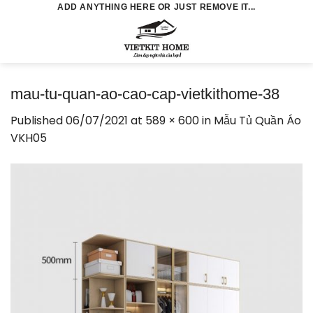
Skip
ADD ANYTHING HERE OR JUST REMOVE IT...
to
0
content
mau-tu-quan-ao-cao-cap-vietkithome-38
Published
06/07/2021
at
589 × 600
in
Mẫu Tủ Quần Áo
VKH05