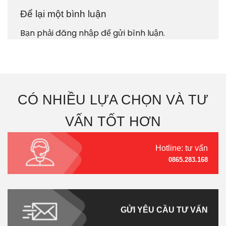
Để lại một bình luận
Bạn phải
đăng nhập
để gửi bình luận.
CÓ NHIỀU LỰA CHỌN VÀ TƯ
VẤN TỐT HƠN
Hotline: tư vấn
0865.283.168
GỬI YÊU CẦU TƯ VẤN