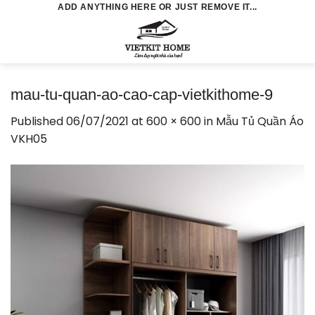
Skip
ADD ANYTHING HERE OR JUST REMOVE IT...
to
0
content
mau-tu-quan-ao-cao-cap-vietkithome-9
Published
06/07/2021
at
600 × 600
in
Mẫu Tủ Quần Áo
VKH05