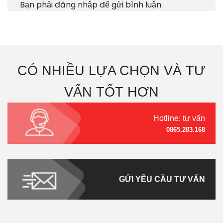
Bạn phải
đăng nhập
để gửi bình luận.
CÓ NHIỀU LỰA CHỌN VÀ TƯ
VẤN TỐT HƠN
Hotline: tư vấn
0865.283.168
GỬI YÊU CẦU TƯ VẤN