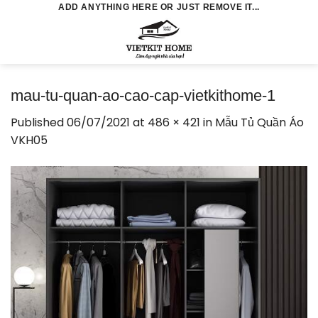
Skip
ADD ANYTHING HERE OR JUST REMOVE IT...
to
0
content
mau-tu-quan-ao-cao-cap-vietkithome-1
Published
06/07/2021
at
486 × 421
in
Mẫu Tủ Quần Áo
VKH05