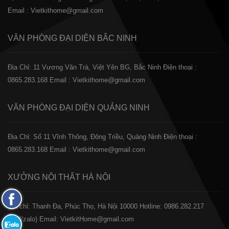
Email : Vietkithome@gmail.com
VĂN PHÒNG ĐẠI DIỆN
BẮC NINH
Địa Chỉ: 11 Vương Văn Trà, Việt Yên BG, Bắc Ninh
Điện thoại :
0865.283.168
Email : Vietkithome@gmail.com
VĂN PHÒNG ĐẠI DIỆN
QUẢNG NINH
Địa Chỉ: Số 11 Vĩnh Thông, Đông Triều, Quảng Ninh
Điện thoại :
0865.283.168
Email : Vietkithome@gmail.com
XƯỞNG NỘI THẤT
HÀ NỘI
Fanpage
️Địa chỉ: Thanh Đa, Phúc Thọ, Hà Nội 10000
Hotline: 0986.282.217
Facebook
(Call/zalo)
Email: VietkitHome@gmail.com
Zalo: