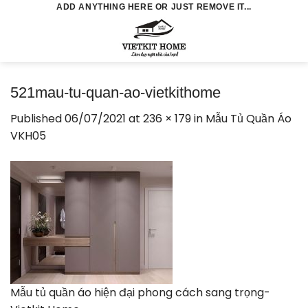
Skip
ADD ANYTHING HERE OR JUST REMOVE IT...
to
0
content
521mau-tu-quan-ao-vietkithome
Published
06/07/2021
at
236 × 179
in
Mẫu Tủ Quần Áo
VKH05
Mẫu tủ quần áo hiện đại phong cách sang trọng-