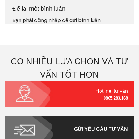
Để lại một bình luận
Bạn phải
đăng nhập
để gửi bình luận.
CÓ NHIỀU LỰA CHỌN VÀ TƯ
VẤN TỐT HƠN
Hotline: tư vấn
0865.283.168
GỬI YÊU CẦU TƯ VẤN