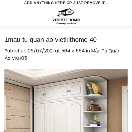
Skip
ADD ANYTHING HERE OR JUST REMOVE IT...
to
0
content
1mau-tu-quan-ao-vietkithome-40
Published
06/07/2021
at
564 × 564
in
Mẫu Tủ Quần
Áo VKH05