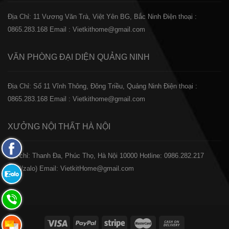
Địa Chỉ: 11 Vương Văn Trà, Việt Yên BG, Bắc Ninh
Điện thoại :
0865.283.168
Email : Vietkithome@gmail.com
VĂN PHÒNG ĐẠI DIỆN
QUẢNG NINH
Địa Chỉ: Số 11 Vĩnh Thông, Đông Triều, Quảng Ninh
Điện thoại :
0865.283.168
Email : Vietkithome@gmail.com
XƯỞNG NỘI THẤT
HÀ NỘI
Fanpage
️Địa chỉ: Thanh Đa, Phúc Thọ, Hà Nội 10000
Hotline: 0986.282.217
Facebook
(Call/zalo)
Email: VietkitHome@gmail.com
Zalo:
0865.283.168
Hotline:
0865.283.168
Hotline: