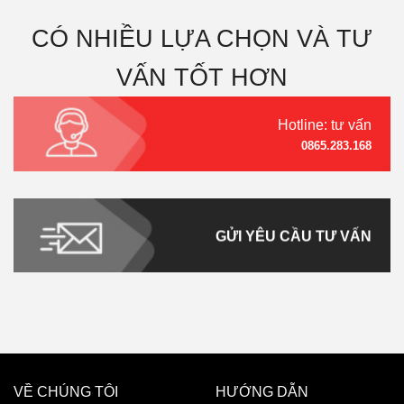
CÓ NHIỀU LỰA CHỌN VÀ TƯ
VẤN TỐT HƠN
Hotline: tư vấn
0865.283.168
GỬI YÊU CẦU TƯ VẤN
VỀ CHÚNG TÔI
HƯỚNG DẪN