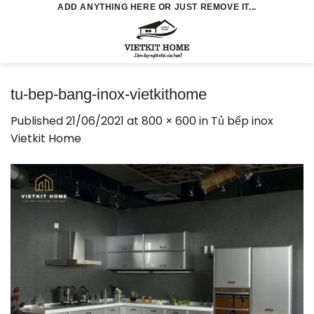
Skip
ADD ANYTHING HERE OR JUST REMOVE IT...
to
0
content
tu-bep-bang-inox-vietkithome
Published
21/06/2021
at
800 × 600
in
Tủ bếp inox
Vietkit Home