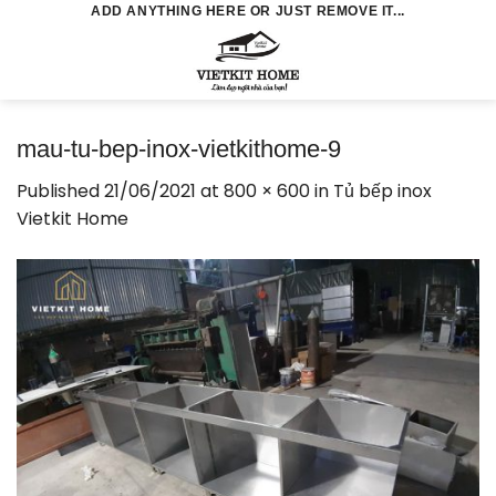
Skip
ADD ANYTHING HERE OR JUST REMOVE IT...
to
0
content
mau-tu-bep-inox-vietkithome-9
Published
21/06/2021
at
800 × 600
in
Tủ bếp inox
Vietkit Home