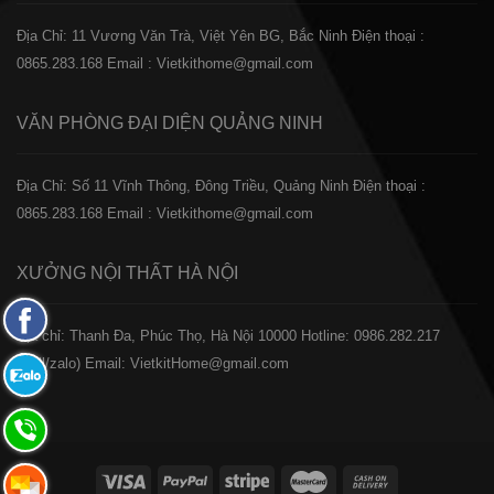
Địa Chỉ: 11 Vương Văn Trà, Việt Yên BG, Bắc Ninh
Điện thoại :
0865.283.168
Email : Vietkithome@gmail.com
VĂN PHÒNG ĐẠI DIỆN
QUẢNG NINH
Địa Chỉ: Số 11 Vĩnh Thông, Đông Triều, Quảng Ninh
Điện thoại :
0865.283.168
Email : Vietkithome@gmail.com
XƯỞNG NỘI THẤT
HÀ NỘI
Fanpage
️Địa chỉ: Thanh Đa, Phúc Thọ, Hà Nội 10000
Hotline: 0986.282.217
Facebook
(Call/zalo)
Email: VietkitHome@gmail.com
Zalo:
0865.283.168
Hotline:
0865.283.168
Hotline: