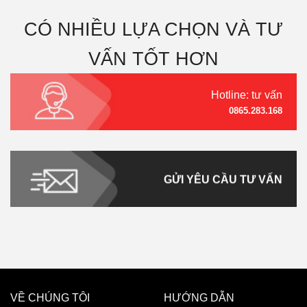
CÓ NHIỀU LỰA CHỌN VÀ TƯ
VẤN TỐT HƠN
Hotline: tư vấn
0865.283.168
GỬI YÊU CẦU TƯ VẤN
VỀ CHÚNG TÔI
HƯỚNG DẪN